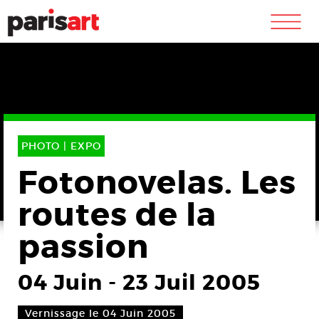
m
PHOTO |
EXPO
Fotonovelas. Les
routes de la
passion
04 Juin
-
23 Juil 2005
Vernissage le 04 Juin 2005