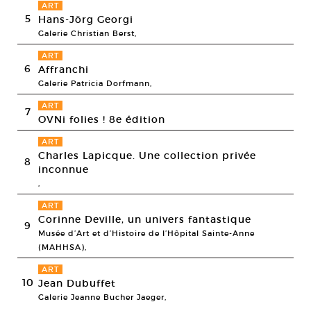
ART
5
Hans-Jörg Georgi
Galerie Christian Berst,
ART
6
Affranchi
Galerie Patricia Dorfmann,
ART
7
OVNi folies ! 8e édition
ART
Charles Lapicque. Une collection privée
8
inconnue
,
ART
Corinne Deville, un univers fantastique
9
Musée d’Art et d’Histoire de l’Hôpital Sainte-Anne
(MAHHSA),
ART
10
Jean Dubuffet
Galerie Jeanne Bucher Jaeger,