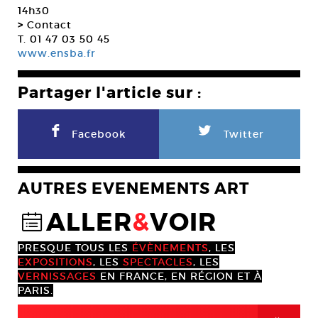
14h30
>
Contact
T. 01 47 03 50 45
www.ensba.fr
Partager l'article sur :
F
L
Facebook
Twitter
AUTRES EVENEMENTS ART
ALLER
&
VOIR
@
PRESQUE TOUS LES
ÉVÈNEMENTS
, LES
EXPOSITIONS
, LES
SPECTACLES
, LES
VERNISSAGES
EN FRANCE, EN RÉGION ET À
PARIS.