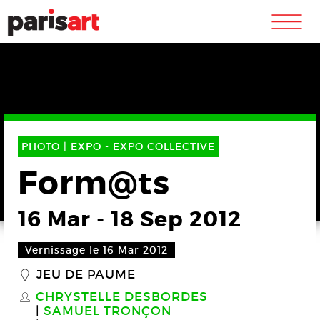
m
PHOTO |
EXPO -
EXPO COLLECTIVE
Form@ts
16 Mar
-
18 Sep 2012
Vernissage le 16 Mar 2012
JEU DE PAUME
_
CHRYSTELLE DESBORDES
S
SAMUEL TRONÇON