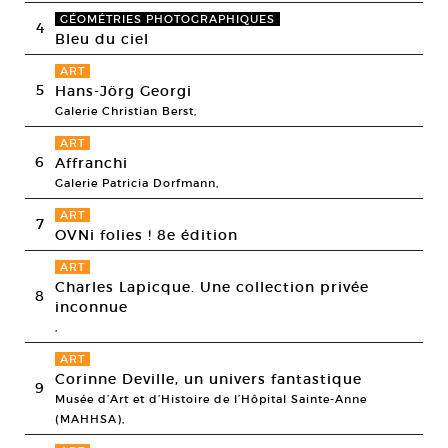
GÉOMÉTRIES PHOTOGRAPHIQUES
4
Bleu du ciel
ART
5
Hans-Jörg Georgi
Galerie Christian Berst,
ART
6
Affranchi
Galerie Patricia Dorfmann,
ART
7
OVNi folies ! 8e édition
ART
Charles Lapicque. Une collection privée
8
inconnue
,
ART
Corinne Deville, un univers fantastique
9
Musée d’Art et d’Histoire de l’Hôpital Sainte-Anne
(MAHHSA),