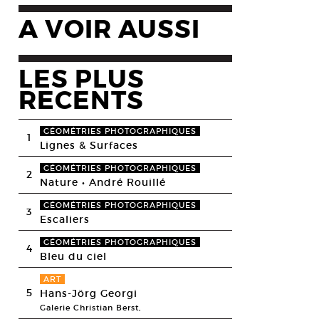
A VOIR AUSSI
LES PLUS
RECENTS
GÉOMÉTRIES PHOTOGRAPHIQUES
1
Lignes & Surfaces
GÉOMÉTRIES PHOTOGRAPHIQUES
2
Nature • André Rouillé
GÉOMÉTRIES PHOTOGRAPHIQUES
3
Escaliers
GÉOMÉTRIES PHOTOGRAPHIQUES
4
Bleu du ciel
ART
5
Hans-Jörg Georgi
Galerie Christian Berst,