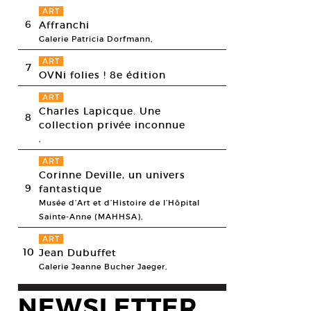
ART
6
Affranchi
Galerie Patricia Dorfmann,
ART
7
OVNi folies ! 8e édition
ART
Charles Lapicque. Une
8
collection privée inconnue
,
ART
Corinne Deville, un univers
9
fantastique
Musée d’Art et d’Histoire de l’Hôpital
Sainte-Anne (MAHHSA),
ART
haki Kojiro, Breaking Composition, 2015. Verre. H 17,5 x L 27 x P 26,5 cm
10
Jean Dubuffet
hiaki Kojiro. Courtesy Galerie Mouvements Modernes
Galerie Jeanne Bucher Jaeger,
NEWSLETTER