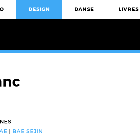
O
DESIGN
DANSE
LIVRES
anc
NES
KAE
BAE SEJIN