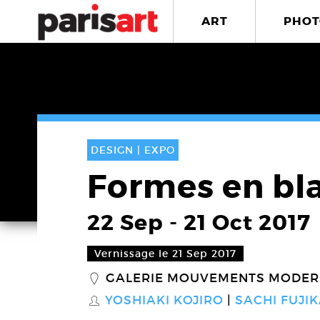
ART
PHOT
DESIGN |
EXPO
Formes en bl
22 Sep
-
21 Oct 2017
Vernissage le 21 Sep 2017
GALERIE MOUVEMENTS MODER
_
YOSHIAKI KOJIRO
SACHI FUJI
S