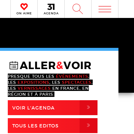
m
W
ON AIME
AGENDA
ALLER
&
VOIR
@
PRESQUE TOUS LES
ÉVÈNEMENTS
,
LES
EXPOSITIONS
, LES
SPECTACLES
,
LES
VERNISSAGES
EN FRANCE, EN
RÉGION ET À PARIS.
,
VOIR L'AGENDA
,
TOUS LES EDITOS