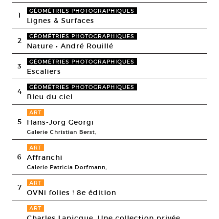
GÉOMÉTRIES PHOTOGRAPHIQUES
1
Lignes & Surfaces
GÉOMÉTRIES PHOTOGRAPHIQUES
2
Nature • André Rouillé
GÉOMÉTRIES PHOTOGRAPHIQUES
3
Escaliers
GÉOMÉTRIES PHOTOGRAPHIQUES
4
Bleu du ciel
ART
5
Hans-Jörg Georgi
Galerie Christian Berst,
ART
6
Affranchi
Galerie Patricia Dorfmann,
ART
7
OVNi folies ! 8e édition
ART
Charles Lapicque. Une collection privée