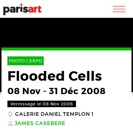
m
PHOTO |
EXPO
Flooded Cells
08 Nov
-
31 Déc 2008
Vernissage le 08 Nov 2008
GALERIE DANIEL TEMPLON 1
_
JAMES CASEBERE
S