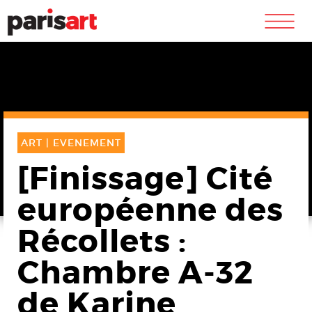
m
ART |
EVENEMENT
[Finissage] Cité
européenne des
Récollets :
Chambre A-32
de Karine