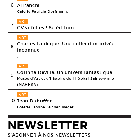
6
Affranchi
Galerie Patricia Dorfmann,
ART
7
OVNi folies ! 8e édition
ART
Charles Lapicque. Une collection privée
8
inconnue
,
ART
Corinne Deville, un univers fantastique
9
Musée d’Art et d’Histoire de l’Hôpital Sainte-Anne
(MAHHSA),
ART
10
Jean Dubuffet
Galerie Jeanne Bucher Jaeger,
NEWSLETTER
S’ABONNER À NOS NEWSLETTERS