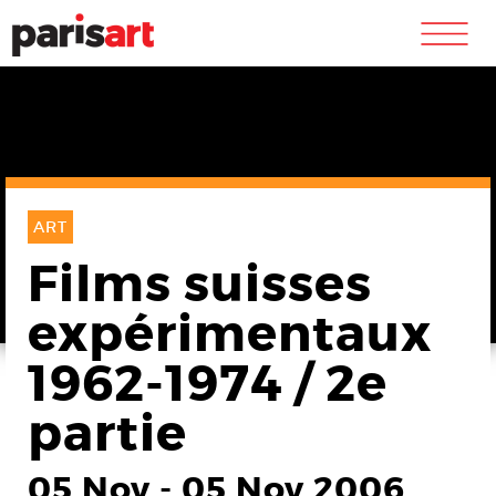
m
ART
Films suisses
expérimentaux
1962-1974 / 2e
partie
05 Nov
-
05 Nov 2006