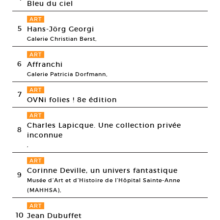
Bleu du ciel
ART
5
Hans-Jörg Georgi
Galerie Christian Berst,
ART
6
Affranchi
Galerie Patricia Dorfmann,
ART
7
OVNi folies ! 8e édition
ART
Charles Lapicque. Une collection privée
8
inconnue
,
ART
Corinne Deville, un univers fantastique
9
Musée d’Art et d’Histoire de l’Hôpital Sainte-Anne
(MAHHSA),
ART
10
Jean Dubuffet