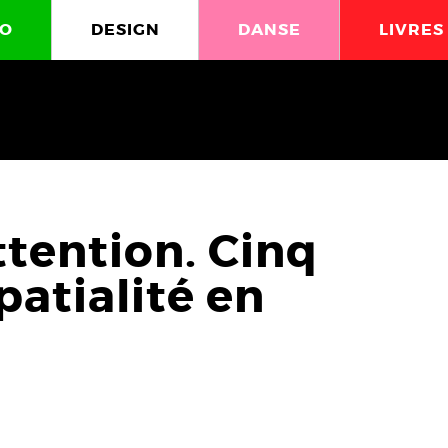
O
DESIGN
DANSE
LIVRES
ttention. Cinq
spatialité en