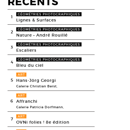
RECENTS
GÉOMÉTRIES PHOTOGRAPHIQUES
1
Lignes & Surfaces
GÉOMÉTRIES PHOTOGRAPHIQUES
2
Nature • André Rouillé
GÉOMÉTRIES PHOTOGRAPHIQUES
3
Escaliers
GÉOMÉTRIES PHOTOGRAPHIQUES
4
Bleu du ciel
ART
5
Hans-Jörg Georgi
Galerie Christian Berst,
ART
6
Affranchi
Galerie Patricia Dorfmann,
ART
7
OVNi folies ! 8e édition