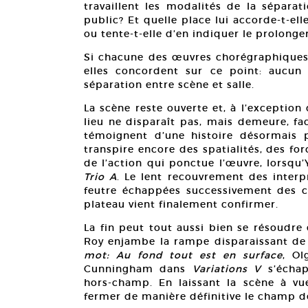
travaillent les modalités de la sépara
public? Et quelle place lui accorde-t-ell
ou tente-t-elle d’en indiquer le prolong
Si chacune des œuvres chorégraphiques a
elles concordent sur ce point: aucun 
séparation entre scène et salle.
La scène reste ouverte et, à l’exception
lieu ne disparaît pas, mais demeure, fa
témoignent d’une histoire désormais pa
transpire encore des spatialités, des forc
de l’action qui ponctue l’œuvre, lorsq
Trio A
. Le lent recouvrement des inter
feutre échappées successivement des 
plateau vient finalement confirmer.
La fin peut tout aussi bien se résoudre 
Roy enjambe la rampe disparaissant de
mot: Au fond tout est en surface
, Ol
Cunningham dans
Variations V
s’écha
hors-champ. En laissant la scène à v
fermer de manière définitive le champ d