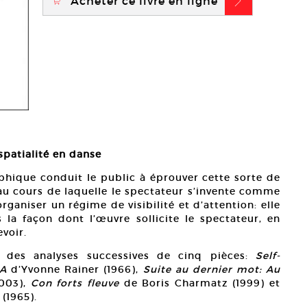
Acheter ce livre en ligne
\
b
 spatialité en danse
phique conduit le public à éprouver cette sorte de
 au cours de laquelle le spectateur s’invente comme
organiser un régime de visibilité et d’attention: elle
la façon dont l’œuvre sollicite le spectateur, en
voir.
e des analyses successives de cinq pièces:
Self-
 A
d’Yvonne Rainer (1966),
Suite au dernier mot: Au
2003),
Con forts fleuve
de Boris Charmatz (1999) et
(1965).