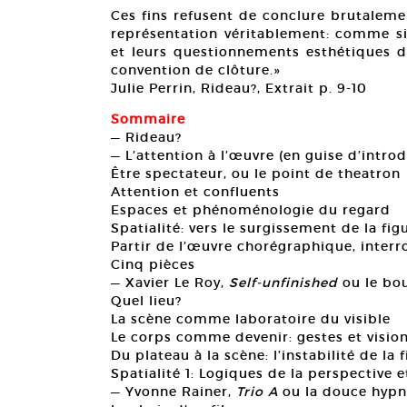
Ces fins refusent de conclure brutaleme
représentation véritablement: comme si 
et leurs questionnements esthétiques 
convention de clôture.»
Julie Perrin, Rideau?, Extrait p. 9-10
Sommaire
— Rideau?
— L’attention à l’œuvre (en guise d’intro
Être spectateur, ou le point de theatron
Attention et confluents
Espaces et phénoménologie du regard
Spatialité: vers le surgissement de la fig
Partir de l’œuvre chorégraphique, interr
Cinq pièces
— Xavier Le Roy,
Self-unfinished
ou le bou
Quel lieu?
La scène comme laboratoire du visible
Le corps comme devenir: gestes et visio
Du plateau à la scène: l’instabilité de la 
Spatialité 1: Logiques de la perspective e
— Yvonne Rainer,
Trio A
ou la douce hyp