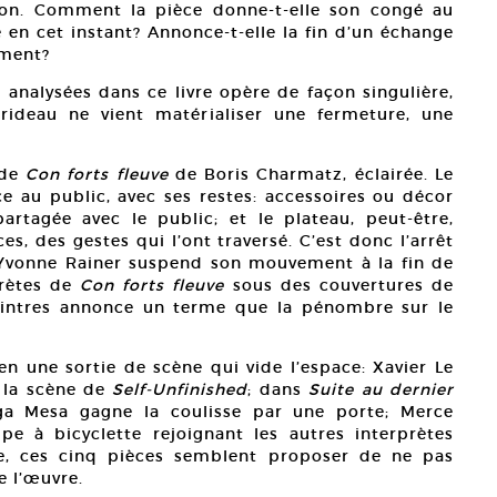
tion. Comment la pièce donne-t-elle son congé au
e en cet instant? Annonce-t-elle la fin d’un échange
ement?
nalysées dans ce livre opère de façon singulière,
rideau ne vient matérialiser une fermeture, une
 de
Con forts fleuve
de Boris Charmatz, éclairée. Le
ce au public, avec ses restes: accessoires ou décor
rtagée avec le public; et le plateau, peut-être,
es, des gestes qui l’ont traversé. C’est donc l’arrêt
u’Yvonne Rainer suspend son mouvement à la fin de
prètes de
Con forts fleuve
sous des couvertures de
cintres annonce un terme que la pénombre sur le
en une sortie de scène qui vide l’espace: Xavier Le
 la scène de
Self-Unfinished
; dans
Suite au dernier
ga Mesa gagne la coulisse par une porte; Merce
ppe à bicyclette rejoignant les autres interprètes
ue, ces cinq pièces semblent proposer de ne pas
e l’œuvre.