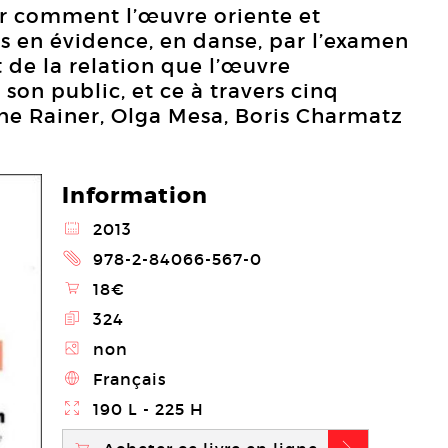
er comment l’œuvre oriente et
is en évidence, en danse, par l’examen
 de la relation que l’œuvre
son public, et ce à travers cinq
ne Rainer, Olga Mesa, Boris Charmatz
Information
@
2013
2
978-2-84066-567-0
\
18€
E
324
Z
non
4
Français
}
190 L - 225 H