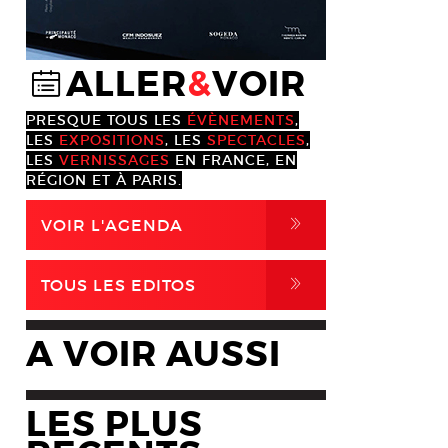
ALLER
&
VOIR
@
PRESQUE TOUS LES
ÉVÈNEMENTS
,
LES
EXPOSITIONS
, LES
SPECTACLES
,
LES
VERNISSAGES
EN FRANCE, EN
RÉGION ET À PARIS.
,
VOIR L'AGENDA
,
TOUS LES EDITOS
A VOIR AUSSI
LES PLUS