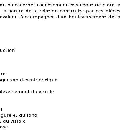
nt, d’exacerber l’achèvement et surtout de clore la
la nature de la relation construite par ces pièces
devaient s’accompagner d’un bouleversement de la
duction)
ure
oger son devenir critique
leversement du visible
ns
figure et du fond
t du visible
nose