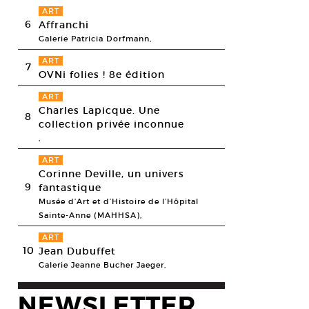
ART
6
Affranchi
Galerie Patricia Dorfmann,
ART
7
OVNi folies ! 8e édition
ART
Charles Lapicque. Une
8
collection privée inconnue
,
ART
Corinne Deville, un univers
9
fantastique
Musée d’Art et d’Histoire de l’Hôpital
Sainte-Anne (MAHHSA),
ART
10
Jean Dubuffet
Galerie Jeanne Bucher Jaeger,
NEWSLETTER