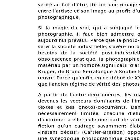
vérité au fait d’être, dit-on, une «image
entre l’artiste et son image au profit d
photographique.
Si la magie du vrai, qui a subjugué l
photographie, il faut bien admettre q
aujourd’hui prévaut. Parce que la photo
servi la société industrielle, s’avère 
besoins de la société post-industrie
obsolescence pratique, la photographi
matériau par un nombre significatif d’a
Kruger, de Bruno Serralongue à Sophie Ri
œuvre. Parce qu’enfin, en ce début de X
que l’ancien régime de vérité des photos
A partir de l’entre-deux-guerres, les m
devenus les vecteurs dominants de l’in
textes et des photos-documents. Dan
nécessairement limitée, chacune d’el
d’exprimer à elle seule une part de vér
fiction qu’un cadrage savamment élab
«instant décisif» (Cartier-Bresson) op
une synecdoque photographique capable 