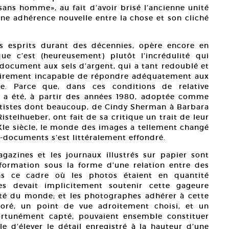
 sans homme», au fait d’avoir brisé l’ancienne unité
’une adhérence nouvelle entre la chose et son cliché
es esprits durant des décennies, opère encore en
ue c’est (heureusement) plutôt l’incrédulité qui
-document aux sels d’argent, qui a tant redoublé et
notoirement incapable de répondre adéquatement aux
lle. Parce que, dans ces conditions de relative
e a été, à partir des années 1980, adoptée comme
rtistes dont beaucoup, de Cindy Sherman à Barbara
stelhueber, ont fait de sa critique un trait de leur
XIe siècle, le monde des images a tellement changé
-documents s’est littéralement effondré.
agazines et les journaux illustrés sur papier sont
formation sous la forme d’une relation entre des
s ce cadre où les photos étaient en quantité
les devait implicitement soutenir cette gageure
ité du monde; et les photographes adhérer à cette
oré, un point de vue adroitement choisi, et un
portunément capté, pouvaient ensemble constituer
d’élever le détail enregistré à la hauteur d’une