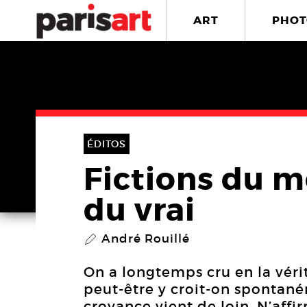
ART
PHOT
ÉDITOS
Fictions du m
du vrai
André Rouillé
P
On a longtemps cru en la vér
peut-être y croit-on spontan
croyance vient de loin. N’affi