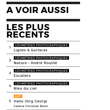
A VOIR AUSSI
LES PLUS
RECENTS
GÉOMÉTRIES PHOTOGRAPHIQUES
1
Lignes & Surfaces
GÉOMÉTRIES PHOTOGRAPHIQUES
2
Nature • André Rouillé
GÉOMÉTRIES PHOTOGRAPHIQUES
3
Escaliers
GÉOMÉTRIES PHOTOGRAPHIQUES
4
Bleu du ciel
ART
5
Hans-Jörg Georgi
Galerie Christian Berst,