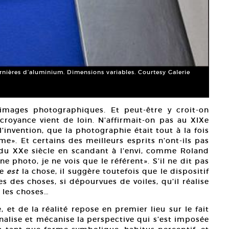
rnières d’aluminium. Dimensions variables. Courtesy Galerie
images photographiques. Et peut-être y croit-on
royance vient de loin. N’affirmait-on pas au XIXe
’invention, que la photographie était tout à la fois
même». Et certains des meilleurs esprits n’ont-ils pas
 du XXe siècle en scandant à l’envi, comme Roland
ne photo, je ne vois que le référent». S’il ne dit pas
ue
est
la chose, il suggère toutefois que le dispositif
s des choses, si dépourvues de voiles, qu’il réalise
 les choses…
é, et de la réalité repose en premier lieu sur le fait
alise et mécanise la perspective qui s’est imposée