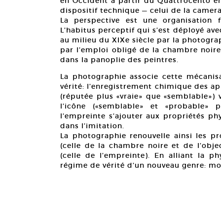
en Occident à partir du Quattrocento en
dispositif technique — celui de la camer
La perspective est une organisation fi
L’habitus perceptif qui s’est déployé ave
au milieu du XIXe siècle par la photograp
par l’emploi obligé de la chambre noire,
dans la panoplie des peintres.
La photographie associe cette mécanis
vérité: l’enregistrement chimique des a
(réputée plus «vraie» que «semblable») 
l’icône («semblable» et «probable» 
l’empreinte s’ajouter aux propriétés ph
dans l’imitation.
La photographie renouvelle ainsi les pr
(celle de la chambre noire et de l’obje
(celle de l’empreinte). En alliant la 
régime de vérité d’un nouveau genre: m