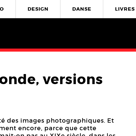
O
DESIGN
DANSE
LIVRES
onde, versions
ité des images photographiques. Et
ément encore, parce que cette
rmait-on pas au XIXe siècle, dans les