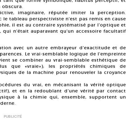
 tant que forme symbolique, habitus perceptif, et
a obscura.
ctive, imaginaire, réputée imiter la perception.
c le tableau perspectiviste n’est pas remis en cause
hie, il est au contraire systématisé par l’optique et
 qui n’était auparavant qu’un accessoire facultatif
ation avec un autre embrayeur d’exactitude et de
pparences. Le vrai-semblable logique de l’empreinte
vient se combiner au vrai-semblable esthétique de
plus que «vraie»); les propriétés chimiques de
ysiques de la machine pour renouveler la croyance
océdures du vrai, en mécanisant la vérité optique
ctif), et en la redoublant d’une vérité par contact
physique à la chimie qui, ensemble, supportent un
oderne.
PUBLICITÉ