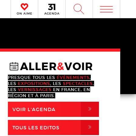
m
W
ON AIME
AGENDA
ALLER
&
VOIR
@
PRESQUE TOUS LES
ÉVÈNEMENTS
,
LES
EXPOSITIONS
, LES
SPECTACLES
,
LES
VERNISSAGES
EN FRANCE, EN
RÉGION ET À PARIS.
,
VOIR L'AGENDA
,
TOUS LES EDITOS