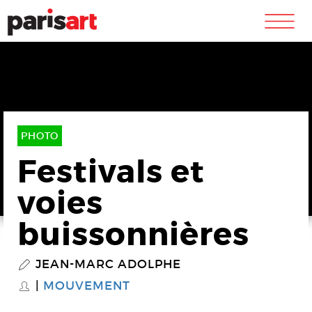
m
PHOTO
Festivals et
voies
buissonnières
JEAN-MARC ADOLPHE
P
MOUVEMENT
S