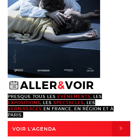
ALLER
&
VOIR
@
PRESQUE TOUS LES
ÉVÈNEMENTS
, LES
EXPOSITIONS
, LES
SPECTACLES
, LES
VERNISSAGES
EN FRANCE, EN RÉGION ET À
PARIS.
,
VOIR L'AGENDA