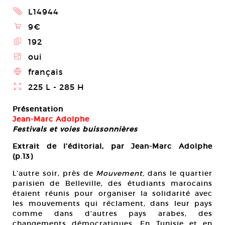
2
L14944
\
9€
E
192
Z
oui
4
français
}
225 L - 285 H
Présentation
Jean-Marc Adolphe
Festivals et voies buissonnières
Extrait de l’éditorial, par Jean-Marc Adolphe
(p.13)
L’autre soir, près de
Mouvement,
dans le quartier
parisien de Belleville, des étudiants marocains
étaient réunis pour organiser la solidarité avec
les mouvements qui réclament, dans leur pays
comme dans d’autres pays arabes, des
changements démocratiques. En Tunisie et en