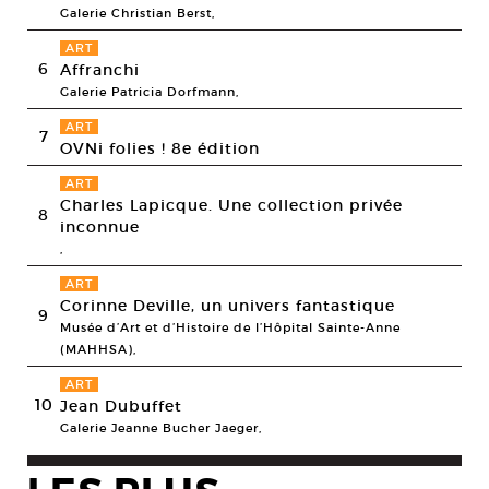
Galerie Christian Berst,
ART
6
Affranchi
Galerie Patricia Dorfmann,
ART
7
OVNi folies ! 8e édition
ART
Charles Lapicque. Une collection privée
8
inconnue
,
ART
Corinne Deville, un univers fantastique
9
Musée d’Art et d’Histoire de l’Hôpital Sainte-Anne
(MAHHSA),
ART
10
Jean Dubuffet
Galerie Jeanne Bucher Jaeger,