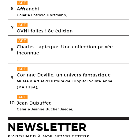
ART
6
Affranchi
Galerie Patricia Dorfmann,
ART
7
OVNi folies ! 8e édition
ART
Charles Lapicque. Une collection privée
8
inconnue
,
ART
Corinne Deville, un univers fantastique
9
Musée d’Art et d’Histoire de l’Hôpital Sainte-Anne
(MAHHSA),
ART
10
Jean Dubuffet
Galerie Jeanne Bucher Jaeger,
NEWSLETTER
S’ABONNER À NOS NEWSLETTERS