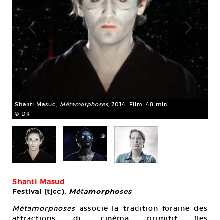
Sh
Shanti Masud,
Métamorphoses
, 2014. Film. 48 min
© 
© DR
Shanti Masud
Festival (tjcc).
Métamorphoses
Métamorphoses
associe la tradition foraine des
attractions du cinéma primitif (les