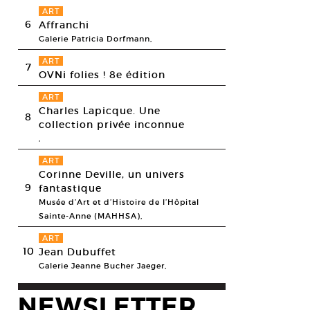
ART
6
Affranchi
Galerie Patricia Dorfmann,
ART
7
OVNi folies ! 8e édition
ART
Charles Lapicque. Une
8
collection privée inconnue
,
ART
Corinne Deville, un univers
9
fantastique
Musée d’Art et d’Histoire de l’Hôpital
Sainte-Anne (MAHHSA),
ART
10
Jean Dubuffet
Galerie Jeanne Bucher Jaeger,
NEWSLETTER