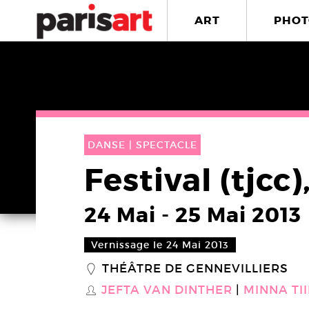
ART
PHOT
DANSE |
SPECTACLE
Festival (tjcc)
24 Mai
-
25 Mai 2013
Vernissage le 24 Mai 2013
THÉÂTRE DE GENNEVILLIERS
_
JEFTA VAN DINTHER
MINNA TI
S