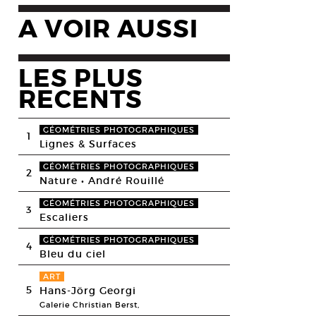
A VOIR AUSSI
LES PLUS
RECENTS
GÉOMÉTRIES PHOTOGRAPHIQUES
1
Lignes & Surfaces
GÉOMÉTRIES PHOTOGRAPHIQUES
2
Nature • André Rouillé
GÉOMÉTRIES PHOTOGRAPHIQUES
3
Escaliers
GÉOMÉTRIES PHOTOGRAPHIQUES
4
Bleu du ciel
ART
5
Hans-Jörg Georgi
Galerie Christian Berst,