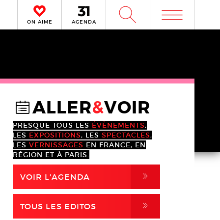
m
W
ON AIME
AGENDA
ALLER
&
VOIR
@
PRESQUE TOUS LES
ÉVÈNEMENTS
,
LES
EXPOSITIONS
, LES
SPECTACLES
,
LES
VERNISSAGES
EN FRANCE, EN
RÉGION ET À PARIS.
,
VOIR L'AGENDA
,
TOUS LES EDITOS