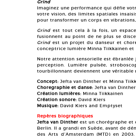
Grind
Imaginez une performance qui défie votr
votre vision, des limites spatiales insa
pour transformer un corps en vibrations,
Grind
est tout cela à la fois, un espa
fusionnent au point de ne plus se discer
Grind
est un projet du danseur et choré
conceptrice lumière Minna Tiikkainen et 
Notre attention sensorielle est ébranlée
perception. Lumière pulsée, strobosco
tourbillonnant deviennent une véritable
Concept:
Jefta van Dinther et Minna Tiik
Choregraphie et danse:
Jefta van Dinther
Création lumières:
Minna Tiikkainen
Création sonore:
David Kiers
Musique:
David Kiers and Emptyset
Repères biographiques
Jefta van Dinther
est un chorégraphe et 
Berlin. Il a grandi en Suède, avant de d
des Arts d’Amsterdam (MTD) en 2003. I