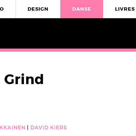
O
DESIGN
DANSE
LIVRES
, Grind
IKKAINEN
DAVID KIERS