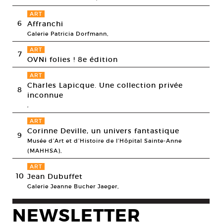
ART
6
Affranchi
Galerie Patricia Dorfmann,
ART
7
OVNi folies ! 8e édition
ART
Charles Lapicque. Une collection privée
8
inconnue
,
ART
Corinne Deville, un univers fantastique
9
Musée d’Art et d’Histoire de l’Hôpital Sainte-Anne
(MAHHSA),
ART
10
Jean Dubuffet
Galerie Jeanne Bucher Jaeger,
NEWSLETTER