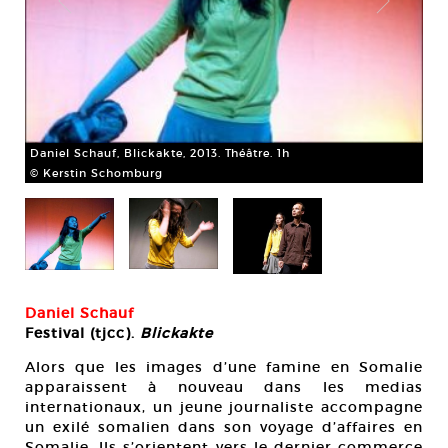
Dan
Daniel Schauf, Blickakte, 2013. Théâtre. 1h
© 
© Kerstin Schomburg
Daniel Schauf
Festival (tjcc).
Blickakte
Alors que les images d’une famine en Somalie
apparaissent à nouveau dans les medias
internationaux, un jeune journaliste accompagne
un exilé somalien dans son voyage d’affaires en
Somalie. Ils s’orientent vers le dernier commerce