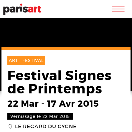
m
ART |
FESTIVAL
Festival Signes
de Printemps
22 Mar
-
17 Avr 2015
Vernissage le 22 Mar 2015
LE REGARD DU CYGNE
_