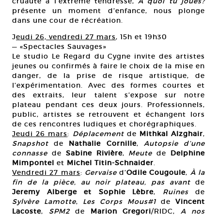
cruauté à l’extrême tendresse,
A quoi tu joues?
présente un moment d’enfance, nous plonge
dans une cour de récréation.
J
eudi 26, vendredi 27 mars
, 15h et 19h30
— «Spectacles Sauvages»
Le studio Le Regard du Cygne invite des artistes
jeunes ou confirmés à faire le choix de la mise en
danger, de la prise de risque artistique, de
l’expérimentation. Avec des formes courtes et
des extraits, leur talent s’expose sur notre
plateau pendant ces deux jours. Professionnels,
public, artistes se retrouvent et échangent lors
de ces rencontres ludiques et chorégraphiques.
Jeudi 26 mars
:
Déplacement
de
Mithkal Alzghair
,
Snapshot
de
Nathalie Cornille
,
Autopsie d’une
connasse
de
Sabine Rivière
,
Meute
de
Delphine
Mimpontel
et
Michel Titin-Schnaider
.
Vendredi 27 mars
:
Gervaise
d’
Odile Cougoule
,
À la
fin de la pièce, au noir plateau, pas avant
de
Jeremy Alberge et Sophie Lèbre
,
Ruines
de
Sylvère Lamotte
,
Les Corps Mous#1
de
Vincent
Lacoste
,
SPM2
de
Marion Gregori
/RIDC,
A nos