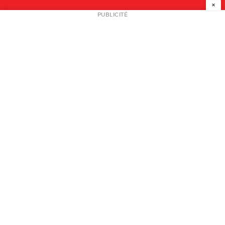
×
NEWSLETTER
PUBLICITÉ
L
A PROPOS
PLAN MEDIA
PARTENAIRES
CONTACT
© 2026 copyright