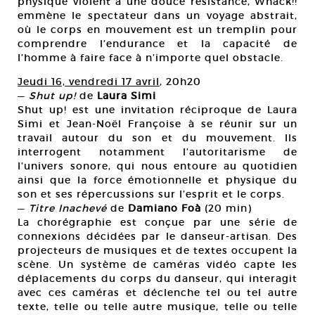
physique violent à une douce résistance, Whack!!
emmène le spectateur dans un voyage abstrait,
où le corps en mouvement est un tremplin pour
comprendre l’endurance et la capacité de
l’homme à faire face à n’importe quel obstacle.
Jeudi 16, vendredi 17 avril
, 20h20
—
Shut up!
de
Laura Simi
Shut up! est une invitation réciproque de Laura
Simi et Jean-Noël Françoise à se réunir sur un
travail autour du son et du mouvement. Ils
interrogent notamment l’autoritarisme de
l’univers sonore, qui nous entoure au quotidien
ainsi que la force émotionnelle et physique du
son et ses répercussions sur l’esprit et le corps.
—
Titre Inachevé
de
Damiano Foà
(20 min)
La chorégraphie est conçue par une série de
connexions décidées par le danseur-artisan. Des
projecteurs de musiques et de textes occupent la
scène. Un système de caméras vidéo capte les
déplacements du corps du danseur, qui interagit
avec ces caméras et déclenche tel ou tel autre
texte, telle ou telle autre musique, telle ou telle