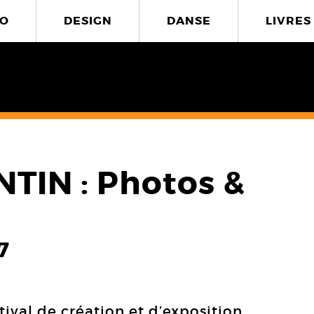
O
DESIGN
DANSE
LIVRES
TIN : Photos &
7
tival de création et d’exposition