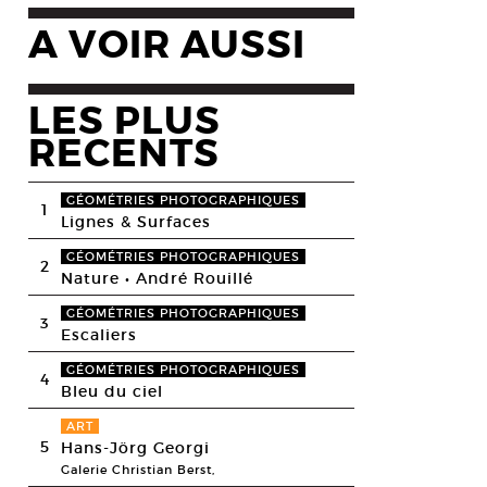
A VOIR AUSSI
LES PLUS
RECENTS
GÉOMÉTRIES PHOTOGRAPHIQUES
1
Lignes & Surfaces
GÉOMÉTRIES PHOTOGRAPHIQUES
2
Nature • André Rouillé
GÉOMÉTRIES PHOTOGRAPHIQUES
3
Escaliers
GÉOMÉTRIES PHOTOGRAPHIQUES
4
Bleu du ciel
ART
5
Hans-Jörg Georgi
Galerie Christian Berst,