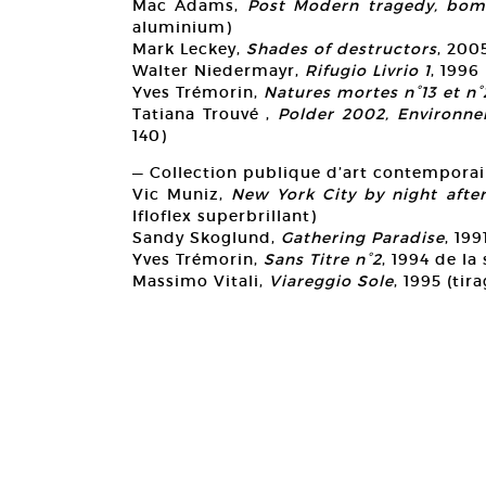
Mac Adams,
Post Modern tragedy, bom
aluminium)
Mark Leckey,
Shades of destructors
, 200
Walter Niedermayr,
Rifugio Livrio 1
, 1996
Yves Trémorin,
Natures mortes n°13 et n°
Tatiana Trouvé ,
Polder 2002, Environn
140)
— Collection publique d’art contemporai
Vic Muniz,
New York City by night afte
Ifloflex superbrillant)
Sandy Skoglund,
Gathering Paradise
, 19
Yves Trémorin,
Sans Titre n°2
, 1994 de la
Massimo Vitali,
Viareggio Sole
, 1995 (tir