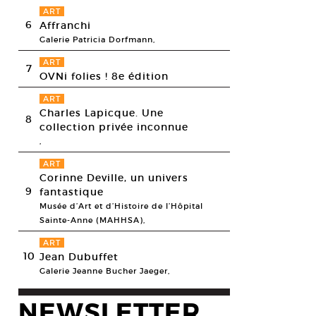
ART
6
Affranchi
Galerie Patricia Dorfmann,
ART
7
OVNi folies ! 8e édition
ART
Charles Lapicque. Une
8
collection privée inconnue
,
ART
Corinne Deville, un univers
9
fantastique
Musée d’Art et d’Histoire de l’Hôpital
Sainte-Anne (MAHHSA),
ART
10
Jean Dubuffet
Galerie Jeanne Bucher Jaeger,
NEWSLETTER