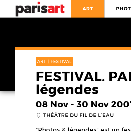
ART
PHOT
ART |
FESTIVAL
FESTIVAL. PAN
légendes
08 Nov
-
30 Nov 200
THÉÂTRE DU FIL DE L’EAU
_
"Photos & légendes" est un fes