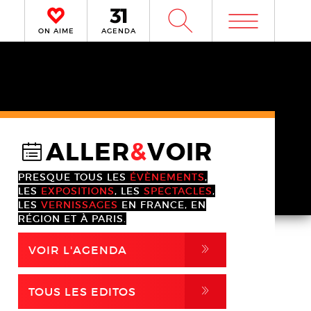
m
W
ON AIME
AGENDA
ALLER
&
VOIR
@
PRESQUE TOUS LES
ÉVÈNEMENTS
,
LES
EXPOSITIONS
, LES
SPECTACLES
,
LES
VERNISSAGES
EN FRANCE, EN
RÉGION ET À PARIS.
,
VOIR L'AGENDA
,
TOUS LES EDITOS