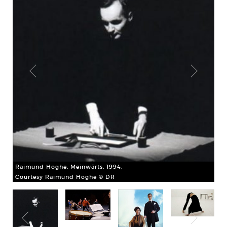
Alb
de 
on
Xen
Co
Raimund Hoghe, Meinwärts, 1994.
Courtesy Raimund Hoghe © DR