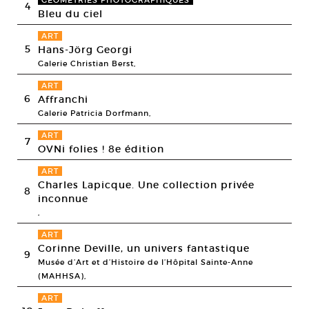
GÉOMÉTRIES PHOTOGRAPHIQUES
4
Bleu du ciel
ART
5
Hans-Jörg Georgi
Galerie Christian Berst,
ART
6
Affranchi
Galerie Patricia Dorfmann,
ART
7
OVNi folies ! 8e édition
ART
Charles Lapicque. Une collection privée
8
inconnue
,
ART
Corinne Deville, un univers fantastique
9
Musée d’Art et d’Histoire de l’Hôpital Sainte-Anne
(MAHHSA),
ART