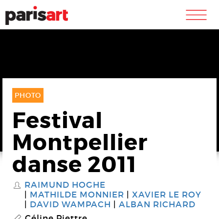
m
PHOTO
Festival
Montpellier
danse 2011
RAIMUND HOGHE
S
MATHILDE MONNIER
XAVIER LE ROY
DAVID WAMPACH
ALBAN RICHARD
Céline Piettre
P