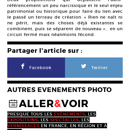
référencement un peu narcissique et le seul enjeu
patrimonial ou historique pour faire du lien avec
le passé un terreau de création. « Rien ne naît ni
ne périt, mais des choses déjà existantes se
combinent, puis se séparent de nouveau »… en un
circuit fermé mais néanmoins fécond.
Partager l'article sur :
F
L
Facebook
Twitter
AUTRES EVENEMENTS PHOTO
ALLER
&
VOIR
@
PRESQUE TOUS LES
ÉVÈNEMENTS
, LES
EXPOSITIONS
, LES
SPECTACLES
, LES
VERNISSAGES
EN FRANCE, EN RÉGION ET À