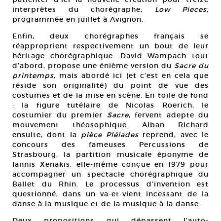
interprètes du chorégraphe,
Low Pieces
,
programmée en juillet à Avignon.
Enfin, deux chorégraphes français se
réapproprient respectivement un bout de leur
héritage chorégraphique. David Wampach tout
d’abord, propose une énième version du
Sacre du
printemps
, mais abordé ici (et c’est en cela que
réside son originalité) du point de vue des
costumes et de la mise en scène. En toile de fond
: la figure tutélaire de Nicolas Roerich, le
costumier du premier
Sacre
, fervent adepte du
mouvement théosophique. Alban Richard
ensuite, dont la
pièce Pléiades
reprend, avec le
concours des fameuses Percussions de
Strasbourg, la partition musicale éponyme de
Iannis Xenakis, elle-même conçue en 1979 pour
accompagner un spectacle chorégraphique du
Ballet du Rhin. Le processus d’invention est
questionné, dans un va-et-vient incessant de la
danse à la musique et de la musique à la danse.
Deux propositions qui dépassent l’auto-