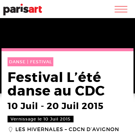
m
DANSE |
FESTIVAL
Festival L’été
danse au CDC
10 Juil
-
20 Juil 2015
Vernissage le 10 Juil 2015
LES HIVERNALES – CDCN D’AVIGNON
_