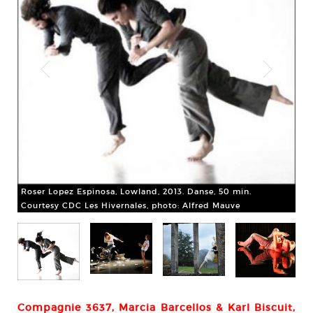
Com
Cou
Roser Lopez Espinosa, Lowland, 2013. Danse, 50 min.
Courtesy CDC Les Hivernales, photo: Alfred Mauve
Compagnie 3637, Marcia Barcellos & Karl Biscuit,