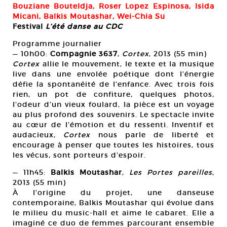
Bouziane Bouteldja, Roser Lopez Espinosa, Isida
Micani, Balkis Moutashar, Wei-Chia Su
Festival
L’été danse au CDC
Programme journalier
— 10h00:
Compagnie 3637
,
Cortex
, 2013 (55 min)
Cortex
allie le mouvement, le texte et la musique
live dans une envolée poétique dont l’énergie
défie la spontanéité de l’enfance. Avec trois fois
rien, un pot de confiture, quelques photos,
l’odeur d’un vieux foulard, la pièce est un voyage
au plus profond des souvenirs. Le spectacle invite
au cœur de l’émotion et du ressenti. Inventif et
audacieux,
Cortex
nous parle de liberté et
encourage à penser que toutes les histoires, tous
les vécus, sont porteurs d’espoir.
— 11h45:
Balkis Moutashar
,
Les Portes pareilles
,
2013 (55 min)
À l’origine du projet, une danseuse
contemporaine, Balkis Moutashar qui évolue dans
le milieu du music-hall et aime le cabaret. Elle a
imaginé ce duo de femmes parcourant ensemble