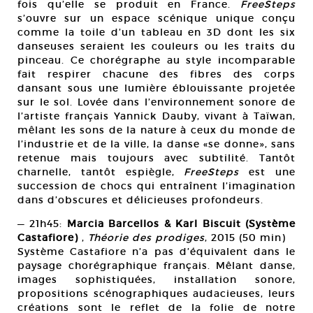
fois qu’elle se produit en France.
FreeSteps
s’ouvre sur un espace scénique unique conçu
comme la toile d’un tableau en 3D dont les six
danseuses seraient les couleurs ou les traits du
pinceau. Ce chorégraphe au style incomparable
fait respirer chacune des fibres des corps
dansant sous une lumière éblouissante projetée
sur le sol. Lovée dans l’environnement sonore de
l’artiste français Yannick Dauby, vivant à Taïwan,
mêlant les sons de la nature à ceux du monde de
l’industrie et de la ville, la danse «se donne», sans
retenue mais toujours avec subtilité. Tantôt
charnelle, tantôt espiègle,
FreeSteps
est une
succession de chocs qui entraînent l’imagination
dans d’obscures et délicieuses profondeurs.
— 21h45:
Marcia Barcellos & Karl Biscuit
(Système
Castafiore)
,
Théorie des prodiges
, 2015 (50 min)
Système Castafiore n’a pas d’équivalent dans le
paysage chorégraphique français. Mêlant danse,
images sophistiquées, installation sonore,
propositions scénographiques audacieuses, leurs
créations sont le reflet de la folie de notre