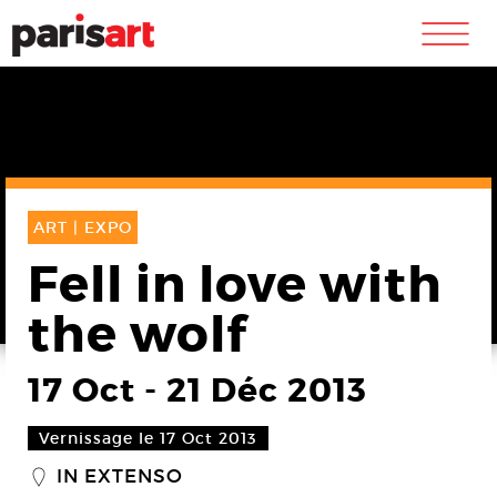
m
ART |
EXPO
Fell in love with
the wolf
17 Oct
-
21 Déc 2013
Vernissage le 17 Oct 2013
IN EXTENSO
_