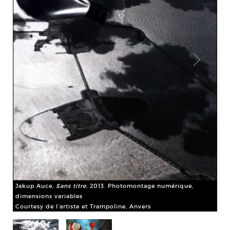
e
Jakup Auce,
Sans titre
, 2013. Photomontage numérique,
Ja
dimensions variables
sur
Courtesy de l’artiste et Trampoline, Anvers
Cou