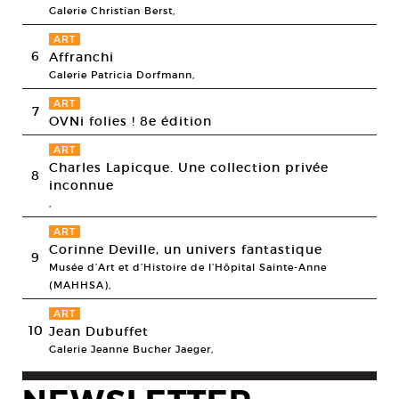
Galerie Christian Berst,
ART
6
Affranchi
Galerie Patricia Dorfmann,
ART
7
OVNi folies ! 8e édition
ART
Charles Lapicque. Une collection privée
8
inconnue
,
ART
Corinne Deville, un univers fantastique
9
Musée d’Art et d’Histoire de l’Hôpital Sainte-Anne
(MAHHSA),
ART
10
Jean Dubuffet
Galerie Jeanne Bucher Jaeger,