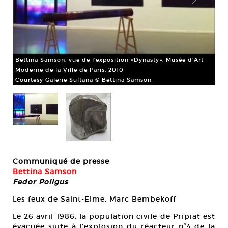
Bettina Samson, vue de l’exposition «Dynasty», Musée d’Art
Moderne de la Ville de Paris, 2010
Courtesy Galerie Sultana © Bettina Samson
11
Bet
Cou
Communiqué de presse
Bettina Samson
Fedor Poligus
Les feux de Saint-Elme, Marc Bembekoff
Le 26 avril 1986, la population civile de Pripiat est
évacuée suite à l’explosion du réacteur n°4 de la