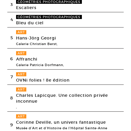
GÉOMÉTRIES PHOTOGRAPHIQUES
3
Escaliers
GÉOMÉTRIES PHOTOGRAPHIQUES
4
Bleu du ciel
ART
5
Hans-Jörg Georgi
Galerie Christian Berst,
ART
6
Affranchi
Galerie Patricia Dorfmann,
ART
7
OVNi folies ! 8e édition
ART
Charles Lapicque. Une collection privée
8
inconnue
,
ART
Corinne Deville, un univers fantastique
9
Musée d’Art et d’Histoire de l’Hôpital Sainte-Anne