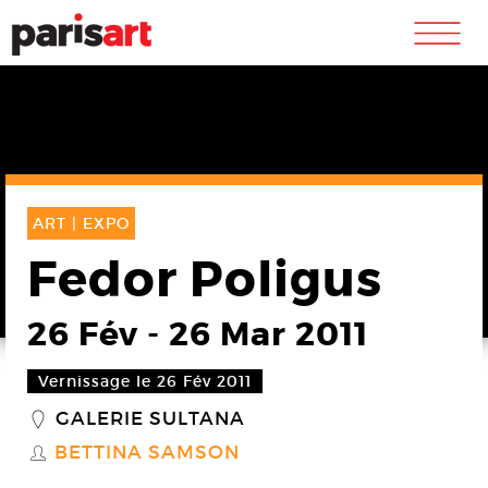
m
ART |
EXPO
Fedor Poligus
26 Fév
-
26 Mar 2011
Vernissage le 26 Fév 2011
GALERIE SULTANA
_
BETTINA SAMSON
S