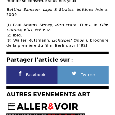
monde se constitue sous nos yeux.
Bettina Samson, Laps & Strates
, éditions Adera,
2009
(1) Paul Adams Sitney, «Structural Film», in
Film
Culture
, n°47, été 1969.
(2) Ibid.
(3) Walter Ruttmann,
Lichtspiel Opus I,
brochure
de la première du film, Berlin, avril 1921
Partager l'article sur :
F
L
Facebook
Twitter
AUTRES EVENEMENTS ART
ALLER
&
VOIR
@