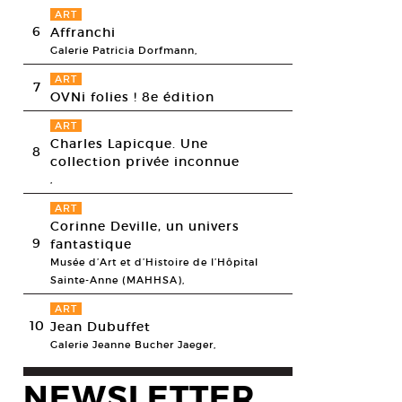
ART
6
Affranchi
Galerie Patricia Dorfmann,
ART
7
OVNi folies ! 8e édition
ART
Charles Lapicque. Une
8
collection privée inconnue
,
ART
Corinne Deville, un univers
9
fantastique
Musée d’Art et d’Histoire de l’Hôpital
Sainte-Anne (MAHHSA),
ART
10
Jean Dubuffet
Galerie Jeanne Bucher Jaeger,
Jourdan, Guéridon, s.d. Bronze et parchemin
NEWSLETTER
c Jourdan