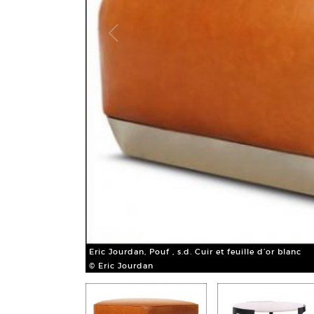
Eric Jourdan, Pouf , s.d. Cuir et feuille d’or blanc
© Eric Jourdan