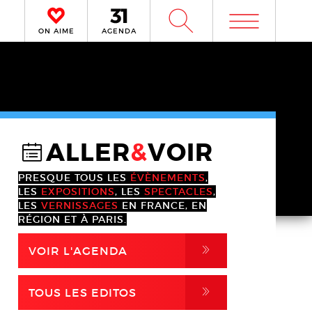
m
W
ON AIME
AGENDA
ALLER
&
VOIR
@
PRESQUE TOUS LES
ÉVÈNEMENTS
,
LES
EXPOSITIONS
, LES
SPECTACLES
,
LES
VERNISSAGES
EN FRANCE, EN
RÉGION ET À PARIS.
,
VOIR L'AGENDA
,
TOUS LES EDITOS