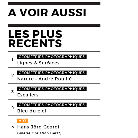
A VOIR AUSSI
LES PLUS
RECENTS
GÉOMÉTRIES PHOTOGRAPHIQUES
1
Lignes & Surfaces
GÉOMÉTRIES PHOTOGRAPHIQUES
2
Nature • André Rouillé
GÉOMÉTRIES PHOTOGRAPHIQUES
3
Escaliers
GÉOMÉTRIES PHOTOGRAPHIQUES
4
Bleu du ciel
ART
5
Hans-Jörg Georgi
Galerie Christian Berst,