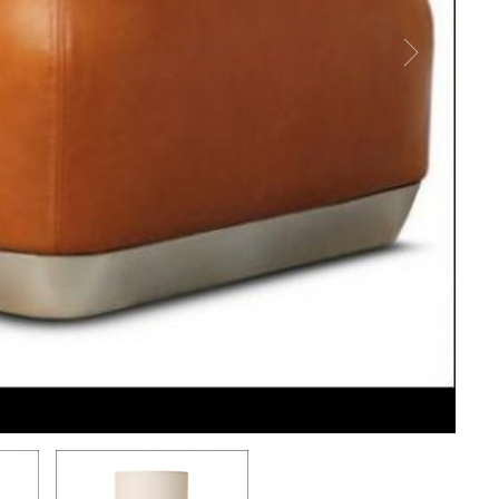
Eric 
© Eri