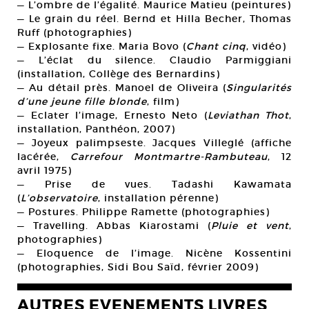
— L’ombre de l’égalité. Maurice Matieu (peintures)
— Le grain du réel. Bernd et Hilla Becher, Thomas
Ruff (photographies)
— Explosante fixe. Maria Bovo (
Chant cinq
, vidéo)
— L’éclat du silence. Claudio Parmiggiani
(installation, Collège des Bernardins)
— Au détail près. Manoel de Oliveira (
Singularités
d’une jeune fille blonde
, film)
— Eclater l’image, Ernesto Neto (
Leviathan Thot
,
installation, Panthéon, 2007)
— Joyeux palimpseste. Jacques Villeglé (affiche
lacérée,
Carrefour Montmartre-Rambuteau
, 12
avril 1975)
— Prise de vues. Tadashi Kawamata
(
L’observatoire
, installation pérenne)
— Postures. Philippe Ramette (photographies)
— Travelling. Abbas Kiarostami (
Pluie et vent
,
photographies)
— Eloquence de l’image. Nicène Kossentini
(photographies, Sidi Bou Saïd, février 2009)
AUTRES EVENEMENTS LIVRES