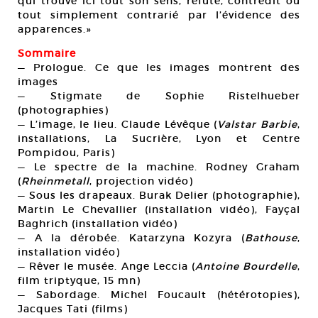
qui trouve ici tout son sens, réfuté, contredit ou
tout simplement contrarié par l’évidence des
apparences.»
Sommaire
— Prologue. Ce que les images montrent des
images
— Stigmate de Sophie Ristelhueber
(photographies)
— L’image, le lieu. Claude Lévêque (
Valstar Barbie
,
installations, La Sucrière, Lyon et Centre
Pompidou, Paris)
— Le spectre de la machine. Rodney Graham
(
Rheinmetall
, projection vidéo)
— Sous les drapeaux. Burak Delier (photographie),
Martin Le Chevallier (installation vidéo), Fayçal
Baghrich (installation vidéo)
— A la dérobée. Katarzyna Kozyra (
Bathouse
,
installation vidéo)
— Rêver le musée. Ange Leccia (
Antoine Bourdelle
,
film triptyque, 15 mn)
— Sabordage. Michel Foucault (hétérotopies),
Jacques Tati (films)