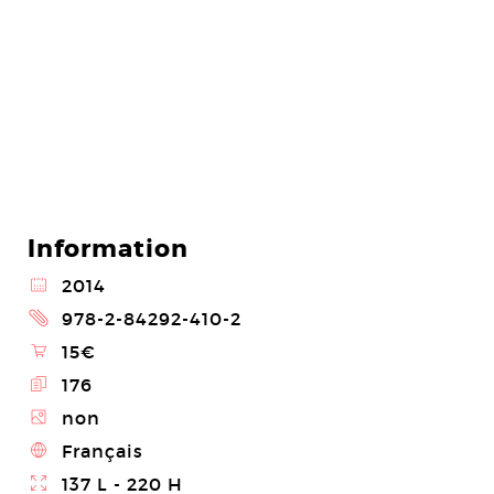
Information
@
2014
2
978-2-84292-410-2
\
15€
E
176
Z
non
4
Français
}
137 L - 220 H