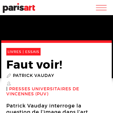
m
LIVRES |
ESSAIS
Faut voir!
PATRICK VAUDAY
P
S
PRESSES UNIVERSITAIRES DE
VINCENNES (PUV)
Patrick Vauday interroge la
question de l’image dans l’art