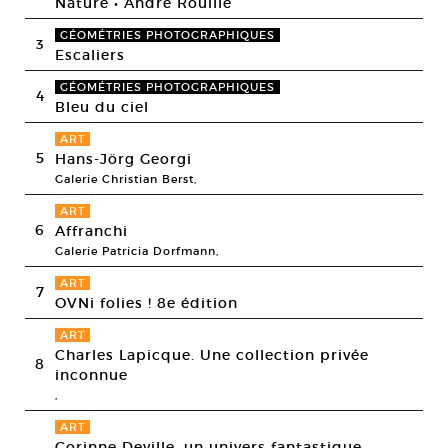
Nature • André Rouillé
GÉOMÉTRIES PHOTOGRAPHIQUES
3
Escaliers
GÉOMÉTRIES PHOTOGRAPHIQUES
4
Bleu du ciel
ART
5
Hans-Jörg Georgi
Galerie Christian Berst,
ART
6
Affranchi
Galerie Patricia Dorfmann,
ART
7
OVNi folies ! 8e édition
ART
Charles Lapicque. Une collection privée
8
inconnue
,
ART
Corinne Deville, un univers fantastique