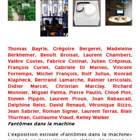
Gab
Thomas Bayrle, Grégoire Bergeret, Madeleine
12 
Berkhemer, Benoît Broisat, Laurent Chambert,
pho
Valère Costes, Fabrice Cotinat, Julien Crépieux,
Col
François Curlet, Gabriele Di Matteo, Vincent
Fortemps, Michel François, Rolf Julius, Konrad
Klapheck, Bertrand Lamarche, Rainier Lericolais,
Didier Marcel, Christian Marclay, Richard
Monnier, Miguel Palma, Pierre Paulin, Chloé Piot,
Steven Pippin, Laurent Proux, Joan Rabascall,
Delphine Reist, David Renaud, Véronique Rizzo,
Jean Sabrier, Roman Signer, Laurent Terras, Blair
Thurman, Guillaume Viaud, Kelley Walker
Fantômes dans la machine
L’exposition estivale «Fantômes dans la machine»