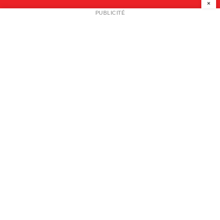
×
NEWSLETTER
PUBLICITÉ
L
A PROPOS
PLAN MEDIA
PARTENAIRES
CONTACT
© 2026 copyright
Mentions légales / CGV
Contact