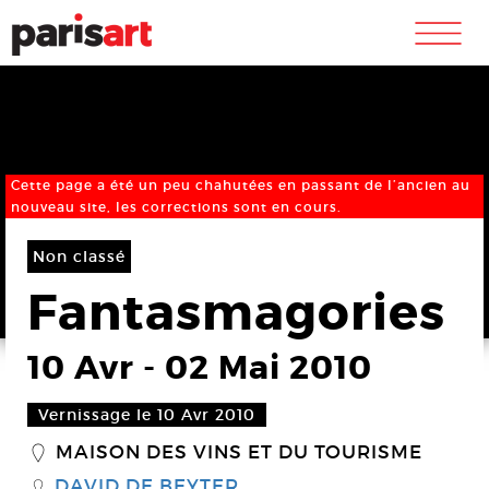
m
Cette page a été un peu chahutées en passant de l’ancien au
nouveau site, les corrections sont en cours.
Non classé
Fantasmagories
10 Avr
-
02 Mai 2010
Vernissage le 10 Avr 2010
MAISON DES VINS ET DU TOURISME
_
DAVID DE BEYTER
S