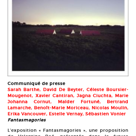
Communiqué de presse
Sarah Barthe, David De Beyter, Céleste Boursier-
Mougenot, Xavier Cantiran, Jagna Ciuchta, Marie
Johanna Cornut, Maïder Fortuné, Bertrand
Lamarche, Benoît-Marie Moriceau, Nicolas Moulin,
Erika Vancouver, Estelle Vernay, Sébastien Vonier
Fantasmagories
L’exposition « Fantasmagories », une proposition