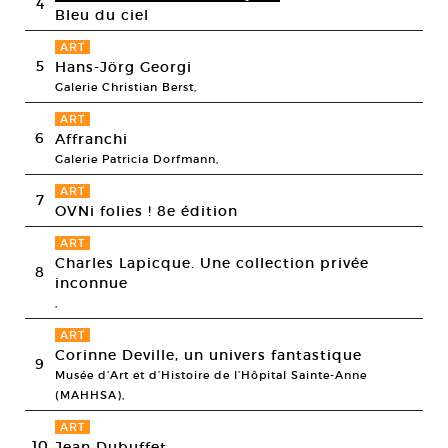
4
Bleu du ciel
ART
5
Hans-Jörg Georgi
Galerie Christian Berst,
ART
6
Affranchi
Galerie Patricia Dorfmann,
ART
7
OVNi folies ! 8e édition
ART
Charles Lapicque. Une collection privée
8
inconnue
,
ART
Corinne Deville, un univers fantastique
9
Musée d’Art et d’Histoire de l’Hôpital Sainte-Anne
(MAHHSA),
ART
10
Jean Dubuffet