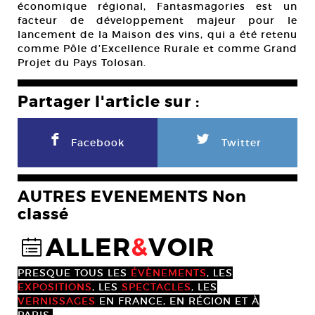
économique régional, Fantasmagories est un
facteur de développement majeur pour le
lancement de la Maison des vins, qui a été retenu
comme Pôle d’Excellence Rurale et comme Grand
Projet du Pays Tolosan.
Partager l'article sur :
F
L
Facebook
Twitter
AUTRES EVENEMENTS Non
classé
ALLER
&
VOIR
@
PRESQUE TOUS LES
ÉVÈNEMENTS
, LES
EXPOSITIONS
, LES
SPECTACLES
, LES
VERNISSAGES
EN FRANCE, EN RÉGION ET À