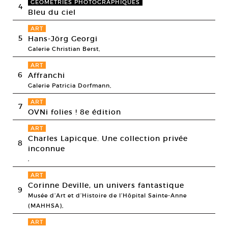
GÉOMÉTRIES PHOTOGRAPHIQUES
4
Bleu du ciel
ART
5
Hans-Jörg Georgi
Galerie Christian Berst,
ART
6
Affranchi
Galerie Patricia Dorfmann,
ART
7
OVNi folies ! 8e édition
ART
Charles Lapicque. Une collection privée
8
inconnue
,
ART
Corinne Deville, un univers fantastique
9
Musée d’Art et d’Histoire de l’Hôpital Sainte-Anne
(MAHHSA),
ART