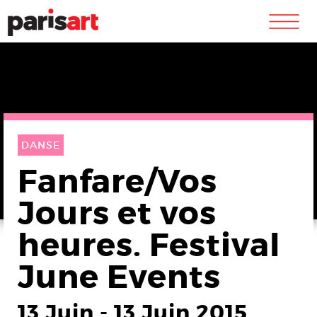
m
DANSE
Fanfare/Vos
Jours et vos
heures. Festival
June Events
13 Juin
-
13 Juin 2015