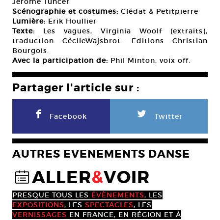
Jérôme Tuncer
Scénographie et costumes:
Clédat & Petitpierre
Lumière:
Erik Houllier
Texte:
Les vagues, Virginia Woolf (extraits),
traduction CécileWajsbrot. Editions Christian
Bourgois.
Avec la participation de:
Phil Minton, voix off.
Partager l'article sur :
F
L
Facebook
Twitter
AUTRES EVENEMENTS DANSE
ALLER
&
VOIR
@
PRESQUE TOUS LES
ÉVÈNEMENTS
, LES
EXPOSITIONS
, LES
SPECTACLES
, LES
VERNISSAGES
EN FRANCE, EN RÉGION ET À