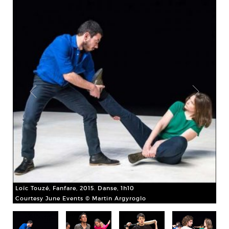
Syl
pou
Loïc Touzé, Fanfare, 2015. Danse, 1h10
Co
Courtesy June Events © Martin Argyroglo