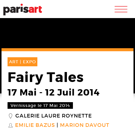
m
ART |
EXPO
Fairy Tales
17 Mai
-
12 Juil 2014
Vernissage le 17 Mai 2014
GALERIE LAURE ROYNETTE
_
EMILIE BAZUS
MARION DAVOUT
S