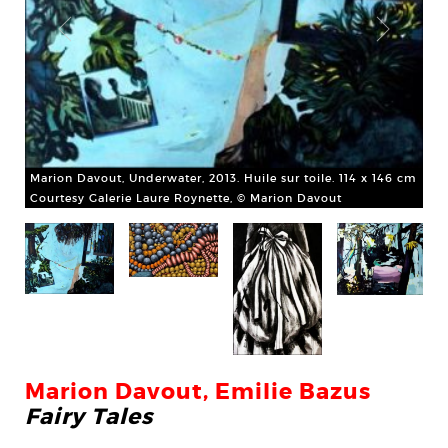
Emi
Cou
Marion Davout, Underwater, 2013. Huile sur toile. 114 x 146 cm
m
Courtesy Galerie Laure Roynette, © Marion Davout
Marion Davout, Emilie Bazus
Fairy Tales