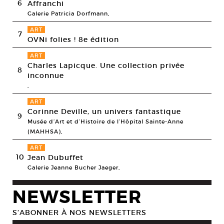
6
Affranchi
Galerie Patricia Dorfmann,
ART
7
OVNi folies ! 8e édition
ART
Charles Lapicque. Une collection privée
8
inconnue
,
ART
Corinne Deville, un univers fantastique
9
Musée d’Art et d’Histoire de l’Hôpital Sainte-Anne
(MAHHSA),
ART
10
Jean Dubuffet
Galerie Jeanne Bucher Jaeger,
NEWSLETTER
S’ABONNER À NOS NEWSLETTERS