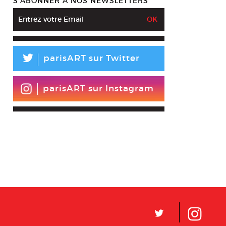
S’ABONNER À NOS NEWSLETTERS
L
parisART sur Twitter
parisART sur Instagram
L