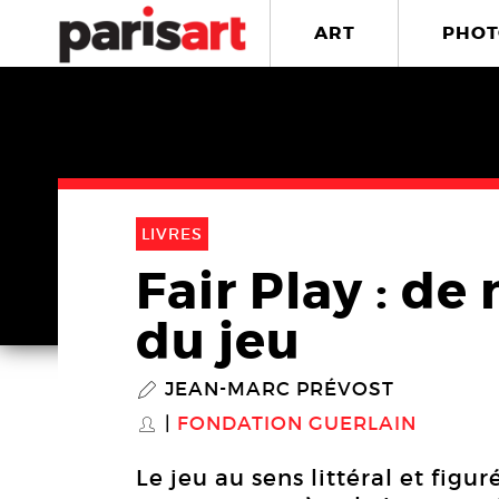
ART
PHOT
LIVRES
Fair Play : de
du jeu
JEAN-MARC PRÉVOST
P
FONDATION GUERLAIN
S
Le jeu au sens littéral et figu