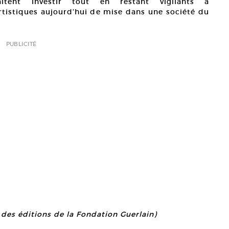
haitent investir tout en restant vigilants à
artistiques aujourd’hui de mise dans une société du
PUBLICITÉ
 des éditions de la Fondation Guerlain)