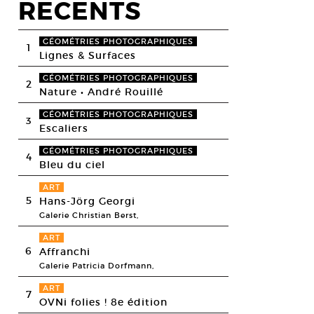
RECENTS
GÉOMÉTRIES PHOTOGRAPHIQUES
1
Lignes & Surfaces
GÉOMÉTRIES PHOTOGRAPHIQUES
2
Nature • André Rouillé
GÉOMÉTRIES PHOTOGRAPHIQUES
3
Escaliers
GÉOMÉTRIES PHOTOGRAPHIQUES
4
Bleu du ciel
ART
5
Hans-Jörg Georgi
Galerie Christian Berst,
ART
6
Affranchi
Galerie Patricia Dorfmann,
ART
7
OVNi folies ! 8e édition