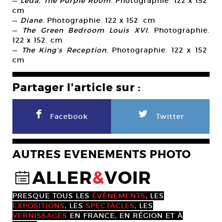
—
Leda, The Purple Room
. Photographie. 122 x 152
cm
—
Diane
. Photographie. 122 x 152 cm
—
The Green Bedroom Louis XVI
. Photographie.
122 x 152 cm
—
The King’s Reception
. Photographie. 122 x 152
cm
Partager l'article sur :
F
L
Facebook
Twitter
AUTRES EVENEMENTS PHOTO
ALLER
&
VOIR
@
PRESQUE TOUS LES
ÉVÈNEMENTS
, LES
EXPOSITIONS
, LES
SPECTACLES
, LES
VERNISSAGES
EN FRANCE, EN RÉGION ET À