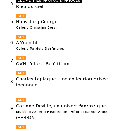
GÉOMÉTRIES PHOTOGRAPHIQUES
4
Bleu du ciel
ART
5
Hans-Jörg Georgi
Galerie Christian Berst,
ART
6
Affranchi
Galerie Patricia Dorfmann,
ART
7
OVNi folies ! 8e édition
ART
Charles Lapicque. Une collection privée
8
inconnue
,
ART
Corinne Deville, un univers fantastique
9
Musée d’Art et d’Histoire de l’Hôpital Sainte-Anne
(MAHHSA),
ART