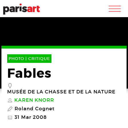
m
PHOTO |
CRITIQUE
Fables
_
MUSÉE DE LA CHASSE ET DE LA NATURE
KAREN KNORR
S
Roland Cognet
P
31 Mar 2008
@