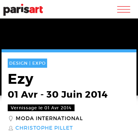
m
DESIGN |
EXPO
Ezy
01 Avr
-
30 Juin 2014
Vernissage le 01 Avr 2014
MODA INTERNATIONAL
_
CHRISTOPHE PILLET
S