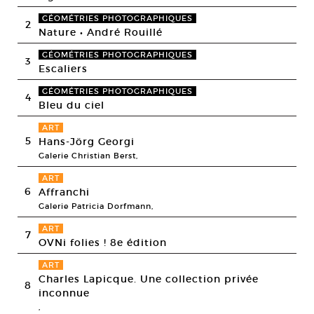
GÉOMÉTRIES PHOTOGRAPHIQUES
2
Nature • André Rouillé
GÉOMÉTRIES PHOTOGRAPHIQUES
3
Escaliers
GÉOMÉTRIES PHOTOGRAPHIQUES
4
Bleu du ciel
ART
5
Hans-Jörg Georgi
Galerie Christian Berst,
ART
6
Affranchi
Galerie Patricia Dorfmann,
ART
7
OVNi folies ! 8e édition
ART
Charles Lapicque. Une collection privée
8
inconnue
,