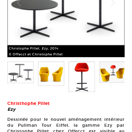
Christophe Pillet,
Ezy,
2014
© Offecct et Christophe Pillet
Chr
© O
Christhophe Pillet
Ezy
Dessinée pour le nouvel aménagement intérieur
du Pullman Tour Eiffel, la gamme Ezy par
Christophe Pillet chez Offecct est visible au