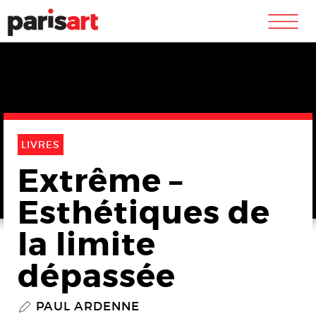
m
LIVRES
Extrême –
Esthétiques de
la limite
dépassée
PAUL ARDENNE
P