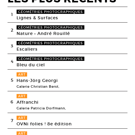
GÉOMÉTRIES PHOTOGRAPHIQUES
1
Lignes & Surfaces
GÉOMÉTRIES PHOTOGRAPHIQUES
2
Nature • André Rouillé
GÉOMÉTRIES PHOTOGRAPHIQUES
3
Escaliers
GÉOMÉTRIES PHOTOGRAPHIQUES
4
Bleu du ciel
ART
5
Hans-Jörg Georgi
Galerie Christian Berst,
ART
6
Affranchi
Galerie Patricia Dorfmann,
ART
7
OVNi folies ! 8e édition
ART