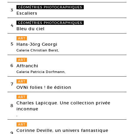
GÉOMÉTRIES PHOTOGRAPHIQUES
3
Escaliers
GÉOMÉTRIES PHOTOGRAPHIQUES
4
Bleu du ciel
ART
5
Hans-Jörg Georgi
Galerie Christian Berst,
ART
6
Affranchi
Galerie Patricia Dorfmann,
ART
7
OVNi folies ! 8e édition
ART
Charles Lapicque. Une collection privée
8
inconnue
,
ART
Corinne Deville, un univers fantastique
9