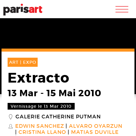
m
ART |
EXPO
Extracto
13 Mar
-
15 Mai 2010
Vernissage le 13 Mar 2010
GALERIE CATHERINE PUTMAN
_
EDWIN SANCHEZ
ALVARO OYARZUN
S
CRISTINA LLANO
MATIAS DUVILLE