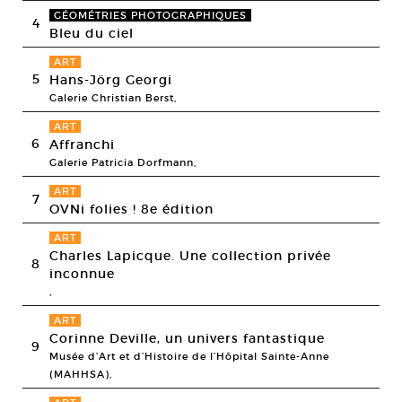
GÉOMÉTRIES PHOTOGRAPHIQUES
4
Bleu du ciel
ART
5
Hans-Jörg Georgi
Galerie Christian Berst,
ART
6
Affranchi
Galerie Patricia Dorfmann,
ART
7
OVNi folies ! 8e édition
ART
Charles Lapicque. Une collection privée
8
inconnue
,
ART
Corinne Deville, un univers fantastique
9
Musée d’Art et d’Histoire de l’Hôpital Sainte-Anne
(MAHHSA),