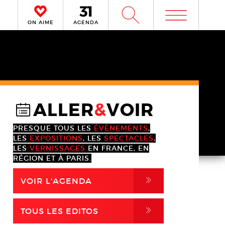
m
W
ON AIME
AGENDA
ALLER
&
VOIR
@
PRESQUE TOUS LES
ÉVÈNEMENTS
,
LES
EXPOSITIONS
, LES
SPECTACLES
,
LES
VERNISSAGES
EN FRANCE, EN
RÉGION ET À PARIS.
,
VOIR L'AGENDA
,
TOUS LES EDITOS