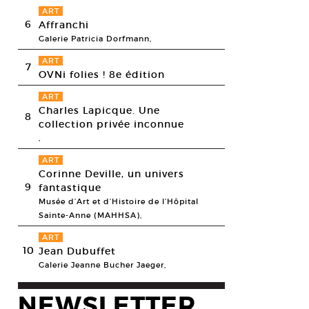
ART
6
Affranchi
Galerie Patricia Dorfmann,
ART
7
OVNi folies ! 8e édition
ART
Charles Lapicque. Une
8
collection privée inconnue
,
ART
Corinne Deville, un univers
9
fantastique
Musée d’Art et d’Histoire de l’Hôpital
Sainte-Anne (MAHHSA),
ART
10
Jean Dubuffet
Galerie Jeanne Bucher Jaeger,
NEWSLETTER