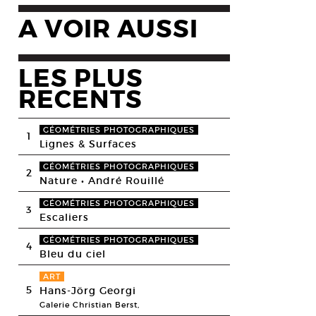
A VOIR AUSSI
LES PLUS
RECENTS
GÉOMÉTRIES PHOTOGRAPHIQUES
1
Lignes & Surfaces
GÉOMÉTRIES PHOTOGRAPHIQUES
2
Nature • André Rouillé
GÉOMÉTRIES PHOTOGRAPHIQUES
3
Escaliers
GÉOMÉTRIES PHOTOGRAPHIQUES
4
Bleu du ciel
ART
5
Hans-Jörg Georgi
Galerie Christian Berst,