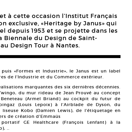
et à cette occasion l’Institut Français
on exclusive, «Heritage by Janus» qui
el depuis 1953 et se projette dans les
a Biennale du Design de Saint-
 au Design Tour à Nantes.
puis «Formes et Industrie», le Janus est un label
tres de l’Industrie et du Commerce extérieur.
réalisations marquantes des six dernières décennies.
a Twingo, du mur rideau de Jean Prouvé au concept
 Beneteau (Armel Briand) au cockpit du futur de
pingaz (Louis Lepoix) à l’Airblade de Dyson, du
a liseuse Kobo (Damien Lewis), de l’étiquetage en
iers de création d’Emmaüs
 portatif GE Healthcare (François Lenfant) à la
), …