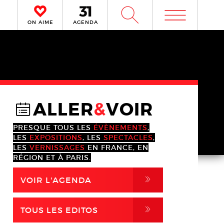
m
W
ON AIME
AGENDA
ALLER
&
VOIR
@
PRESQUE TOUS LES
ÉVÈNEMENTS
,
LES
EXPOSITIONS
, LES
SPECTACLES
,
LES
VERNISSAGES
EN FRANCE, EN
RÉGION ET À PARIS.
,
VOIR L'AGENDA
,
TOUS LES EDITOS