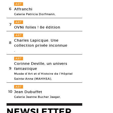
ART
6
Affranchi
Galerie Patricia Dorfmann,
ART
7
OVNi folies ! 8e édition
ART
Charles Lapicque. Une
8
collection privée inconnue
,
ART
Corinne Deville, un univers
9
fantastique
Musée d’Art et d’Histoire de l’Hôpital
Sainte-Anne (MAHHSA),
ART
10
Jean Dubuffet
Galerie Jeanne Bucher Jaeger,
NEWSLETTER