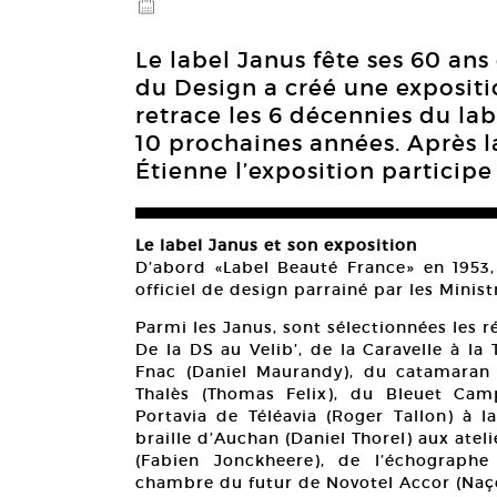
@
Le label Janus fête ses 60 ans 
du Design a créé une expositi
retrace les 6 décennies du lab
10 prochaines années. Après l
Étienne l’exposition participe
Le label Janus et son exposition
D’abord «Label Beauté France» en 1953, 
officiel de design parrainé par les Minis
Parmi les Janus, sont sélectionnées les 
De la DS au Velib’, de la Caravelle à l
Fnac (Daniel Maurandy), du catamaran
Thalès (Thomas Felix), du Bleuet Cam
Portavia de Téléavia (Roger Tallon) à l
braille d’Auchan (Daniel Thorel) aux atel
(Fabien Jonckheere), de l’échographe
chambre du futur de Novotel Accor (Naço