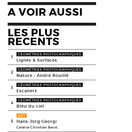
A VOIR AUSSI
LES PLUS
RECENTS
GÉOMÉTRIES PHOTOGRAPHIQUES
1
Lignes & Surfaces
GÉOMÉTRIES PHOTOGRAPHIQUES
2
Nature • André Rouillé
GÉOMÉTRIES PHOTOGRAPHIQUES
3
Escaliers
GÉOMÉTRIES PHOTOGRAPHIQUES
4
Bleu du ciel
ART
5
Hans-Jörg Georgi
Galerie Christian Berst,