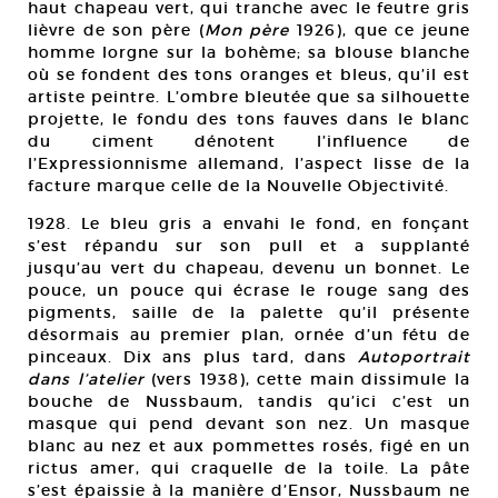
haut chapeau vert, qui tranche avec le feutre gris
lièvre de son père (
Mon père
1926), que ce jeune
homme lorgne sur la bohème; sa blouse blanche
où se fondent des tons oranges et bleus, qu’il est
artiste peintre. L’ombre bleutée que sa silhouette
projette, le fondu des tons fauves dans le blanc
du ciment dénotent l’influence de
l’Expressionnisme allemand, l’aspect lisse de la
facture marque celle de la Nouvelle Objectivité.
1928. Le bleu gris a envahi le fond, en fonçant
s’est répandu sur son pull et a supplanté
jusqu’au vert du chapeau, devenu un bonnet. Le
pouce, un pouce qui écrase le rouge sang des
pigments, saille de la palette qu’il présente
désormais au premier plan, ornée d’un fétu de
pinceaux. Dix ans plus tard, dans
Autoportrait
dans l’atelier
(vers 1938), cette main dissimule la
bouche de Nussbaum, tandis qu’ici c’est un
masque qui pend devant son nez. Un masque
blanc au nez et aux pommettes rosés, figé en un
rictus amer, qui craquelle de la toile. La pâte
s’est épaissie à la manière d’Ensor, Nussbaum ne