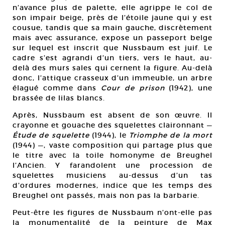
n’avance plus de palette, elle agrippe le col de
son impair beige, près de l’étoile jaune qui y est
cousue, tandis que sa main gauche, discrètement
mais avec assurance, expose un passeport belge
sur lequel est inscrit que Nussbaum est juif. Le
cadre s’est agrandi d’un tiers, vers le haut, au-
delà des murs sales qui cernent la figure. Au-delà
donc, l’attique crasseux d’un immeuble, un arbre
élagué comme dans
Cour de prison
(1942), une
brassée de lilas blancs.
Après, Nussbaum est absent de son œuvre. Il
crayonne et gouache des squelettes claironnant —
Étude de squelette
(1944), le
Triomphe de la mort
(1944) —, vaste composition qui partage plus que
le titre avec la toile homonyme de Breughel
l’Ancien. Y farandolent une procession de
squelettes musiciens au-dessus d’un tas
d’ordures modernes, indice que les temps des
Breughel ont passés, mais non pas la barbarie.
Peut-être les figures de Nussbaum n’ont-elle pas
la monumentalité de la peinture de Max