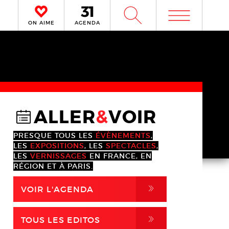
m
W
ON AIME
AGENDA
ALLER
&
VOIR
@
PRESQUE TOUS LES
ÉVÈNEMENTS
,
LES
EXPOSITIONS
, LES
SPECTACLES
,
LES
VERNISSAGES
EN FRANCE, EN
RÉGION ET À PARIS.
,
VOIR L'AGENDA
,
TOUS LES EDITOS