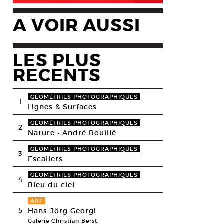
A VOIR AUSSI
LES PLUS
RECENTS
GÉOMÉTRIES PHOTOGRAPHIQUES
1
Lignes & Surfaces
GÉOMÉTRIES PHOTOGRAPHIQUES
2
Nature • André Rouillé
GÉOMÉTRIES PHOTOGRAPHIQUES
3
Escaliers
GÉOMÉTRIES PHOTOGRAPHIQUES
4
Bleu du ciel
ART
5
Hans-Jörg Georgi
Galerie Christian Berst,