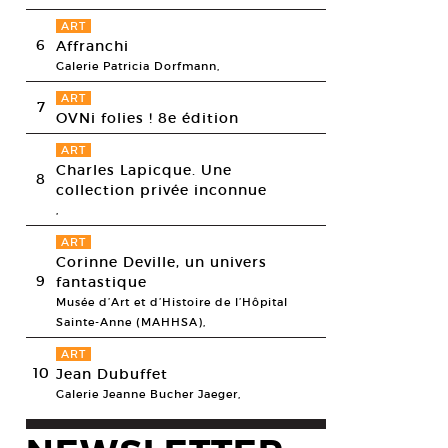
ART
6
Affranchi
Galerie Patricia Dorfmann,
ART
7
OVNi folies ! 8e édition
ART
Charles Lapicque. Une
8
collection privée inconnue
,
ART
Corinne Deville, un univers
9
fantastique
Musée d’Art et d’Histoire de l’Hôpital
Sainte-Anne (MAHHSA),
ART
10
Jean Dubuffet
Galerie Jeanne Bucher Jaeger,