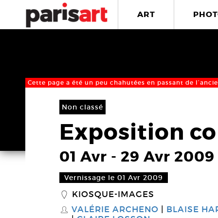
ART
PHOT
Cette page a été un peu chahutées en passant de l’ancie
Non classé
Exposition co
01 Avr
-
29 Avr 2009
Vernissage le 01 Avr 2009
KIOSQUE-IMAGES
_
VALÉRIE ARCHENO
BLAISE HA
S