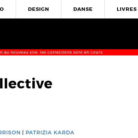
O
DESIGN
DANSE
LIVRES
n au nouveau site, les corrections sont en cours.
llective
RRISON
PATRIZIA KARDA