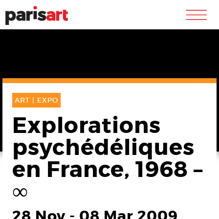
m
ART |
EXPO
Explorations
psychédéliques
en France, 1968 –
∞
28 Nov
-
08 Mar 2009