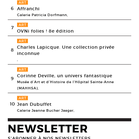
ART
6
Affranchi
Galerie Patricia Dorfmann,
ART
7
OVNi folies ! 8e édition
ART
Charles Lapicque. Une collection privée
8
inconnue
,
ART
Corinne Deville, un univers fantastique
9
Musée d’Art et d’Histoire de l’Hôpital Sainte-Anne
(MAHHSA),
ART
10
Jean Dubuffet
Galerie Jeanne Bucher Jaeger,
NEWSLETTER
S’ABONNER À NOS NEWSLETTERS