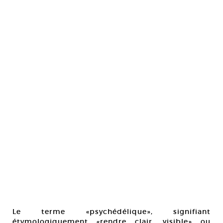
Le terme «psychédélique», signifiant
étymologiquement «rendre clair, visible» ou