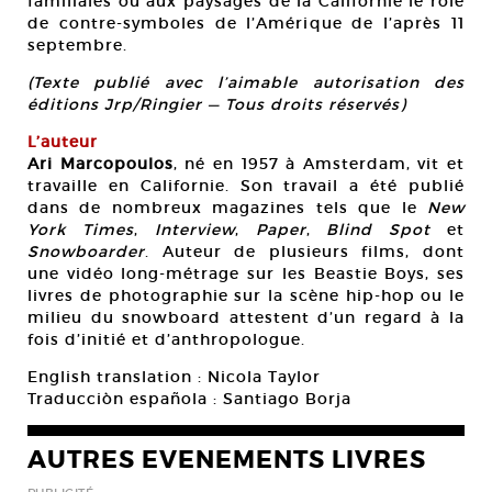
familiales ou aux paysages de la Californie le rôle
de contre-symboles de l’Amérique de l’après 11
septembre.
(Texte publié avec l’aimable autorisation des
éditions Jrp/Ringier — Tous droits réservés)
L’auteur
Ari Marcopoulos
, né en 1957 à Amsterdam, vit et
travaille en Californie. Son travail a été publié
dans de nombreux magazines tels que le
New
York Times
,
Interview
,
Paper
,
Blind Spot
et
Snowboarder
. Auteur de plusieurs films, dont
une vidéo long-métrage sur les Beastie Boys, ses
livres de photographie sur la scène hip-hop ou le
milieu du snowboard attestent d’un regard à la
fois d’initié et d’anthropologue.
English translation : Nicola Taylor
Traducciòn española : Santiago Borja
AUTRES EVENEMENTS LIVRES