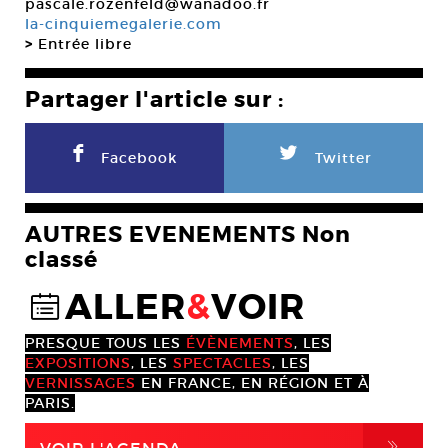
pascale.rozenfeld@wanadoo.fr
la-cinquiemegalerie.com
>
Entrée libre
Partager l'article sur :
F
L
Facebook
Twitter
AUTRES EVENEMENTS Non
classé
ALLER
&
VOIR
@
PRESQUE TOUS LES
ÉVÈNEMENTS
, LES
EXPOSITIONS
, LES
SPECTACLES
, LES
VERNISSAGES
EN FRANCE, EN RÉGION ET À
PARIS.
,