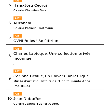
ART
5
Hans-Jörg Georgi
Galerie Christian Berst,
ART
6
Affranchi
Galerie Patricia Dorfmann,
ART
7
OVNi folies ! 8e édition
ART
Charles Lapicque. Une collection privée
8
inconnue
,
ART
Corinne Deville, un univers fantastique
9
Musée d’Art et d’Histoire de l’Hôpital Sainte-Anne
(MAHHSA),
ART
10
Jean Dubuffet
Galerie Jeanne Bucher Jaeger,