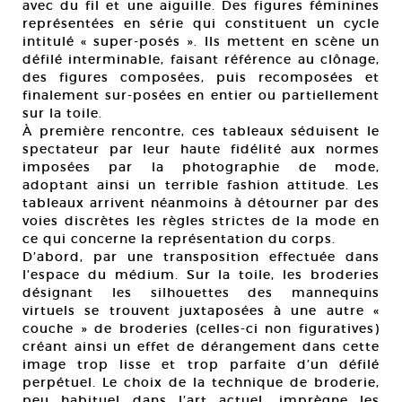
avec du fil et une aiguille. Des figures féminines
représentées en série qui constituent un cycle
intitulé « super-posés ». Ils mettent en scène un
défilé interminable, faisant référence au clônage,
des figures composées, puis recomposées et
finalement sur-posées en entier ou partiellement
sur la toile.
À première rencontre, ces tableaux séduisent le
spectateur par leur haute fidélité aux normes
imposées par la photographie de mode,
adoptant ainsi un terrible fashion attitude. Les
tableaux arrivent néanmoins à détourner par des
voies discrètes les règles strictes de la mode en
ce qui concerne la représentation du corps.
D’abord, par une transposition effectuée dans
l’espace du médium. Sur la toile, les broderies
désignant les silhouettes des mannequins
virtuels se trouvent juxtaposées à une autre «
couche » de broderies (celles-ci non figuratives)
créant ainsi un effet de dérangement dans cette
image trop lisse et trop parfaite d’un défilé
perpétuel. Le choix de la technique de broderie,
peu habituel dans l’art actuel, imprègne les