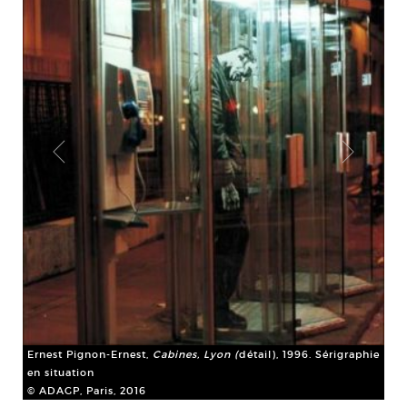
Ern
(dé
© A
Ernest Pignon-Ernest,
Cabines, Lyon (
détail), 1996. Sérigraphie
en situation
© ADAGP, Paris, 2016