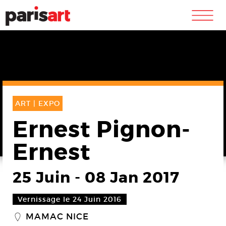
m
ART |
EXPO
Ernest Pignon-
Ernest
25 Juin
-
08 Jan 2017
Vernissage le 24 Juin 2016
MAMAC NICE
_