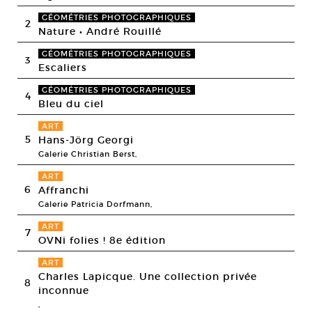
GÉOMÉTRIES PHOTOGRAPHIQUES
2
Nature • André Rouillé
GÉOMÉTRIES PHOTOGRAPHIQUES
3
Escaliers
GÉOMÉTRIES PHOTOGRAPHIQUES
4
Bleu du ciel
ART
5
Hans-Jörg Georgi
Galerie Christian Berst,
ART
6
Affranchi
Galerie Patricia Dorfmann,
ART
7
OVNi folies ! 8e édition
ART
Charles Lapicque. Une collection privée
8
inconnue
,