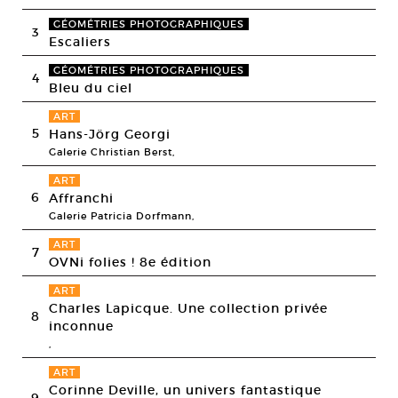
GÉOMÉTRIES PHOTOGRAPHIQUES
3
Escaliers
GÉOMÉTRIES PHOTOGRAPHIQUES
4
Bleu du ciel
ART
5
Hans-Jörg Georgi
Galerie Christian Berst,
ART
6
Affranchi
Galerie Patricia Dorfmann,
ART
7
OVNi folies ! 8e édition
ART
Charles Lapicque. Une collection privée
8
inconnue
,
ART
Corinne Deville, un univers fantastique