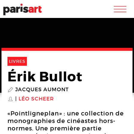
m
LIVRES
Érik Bullot
JACQUES AUMONT
P
LÉO SCHEER
S
«Pointligneplan» : une collection de
monographies de cinéastes hors-
normes. Une première partie