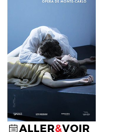
ALLER
&
VOIR
@