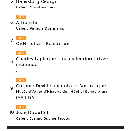
5
Hans-Jörg Georgi
Galerie Christian Berst,
ART
6
Affranchi
Galerie Patricia Dorfmann,
ART
7
OVNi folies ! 8e édition
ART
Charles Lapicque. Une collection privée
8
inconnue
,
ART
Corinne Deville, un univers fantastique
9
Musée d’Art et d’Histoire de l’Hôpital Sainte-Anne
(MAHHSA),
ART
10
Jean Dubuffet
Galerie Jeanne Bucher Jaeger,