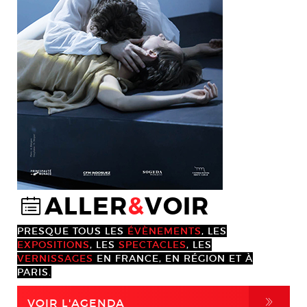
ALLER
&
VOIR
@
PRESQUE TOUS LES
ÉVÈNEMENTS
, LES
EXPOSITIONS
, LES
SPECTACLES
, LES
VERNISSAGES
EN FRANCE, EN RÉGION ET À
PARIS.
,
VOIR L'AGENDA