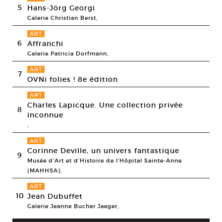
5
Hans-Jörg Georgi
Galerie Christian Berst,
ART
6
Affranchi
Galerie Patricia Dorfmann,
ART
7
OVNi folies ! 8e édition
ART
Charles Lapicque. Une collection privée
8
inconnue
,
ART
Corinne Deville, un univers fantastique
9
Musée d’Art et d’Histoire de l’Hôpital Sainte-Anne
(MAHHSA),
ART
10
Jean Dubuffet
Galerie Jeanne Bucher Jaeger,