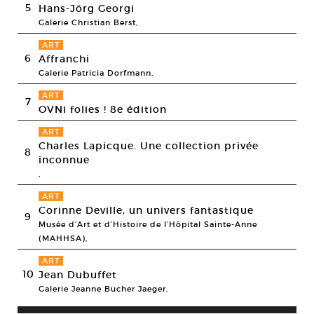
5
Hans-Jörg Georgi
Galerie Christian Berst,
ART
6
Affranchi
Galerie Patricia Dorfmann,
ART
7
OVNi folies ! 8e édition
ART
Charles Lapicque. Une collection privée
8
inconnue
,
ART
Corinne Deville, un univers fantastique
9
Musée d’Art et d’Histoire de l’Hôpital Sainte-Anne
(MAHHSA),
ART
10
Jean Dubuffet
Galerie Jeanne Bucher Jaeger,