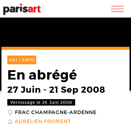
m
ART |
EXPO
En abrégé
27 Juin
-
21 Sep 2008
Vernissage le 26 Juin 2008
FRAC CHAMPAGNE-ARDENNE
_
AURÉLIEN FROMENT
S