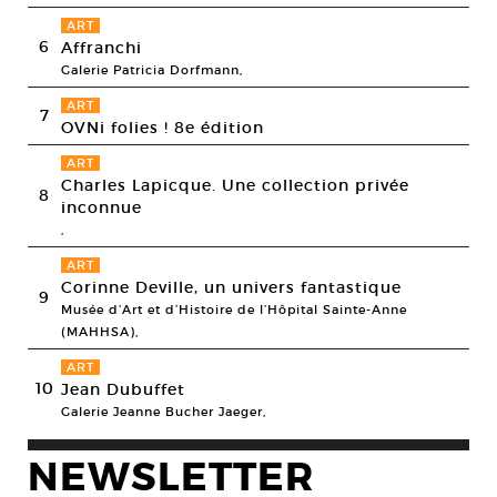
ART
6
Affranchi
Galerie Patricia Dorfmann,
ART
7
OVNi folies ! 8e édition
ART
Charles Lapicque. Une collection privée
8
inconnue
,
ART
Corinne Deville, un univers fantastique
9
Musée d’Art et d’Histoire de l’Hôpital Sainte-Anne
(MAHHSA),
ART
10
Jean Dubuffet
Galerie Jeanne Bucher Jaeger,
NEWSLETTER