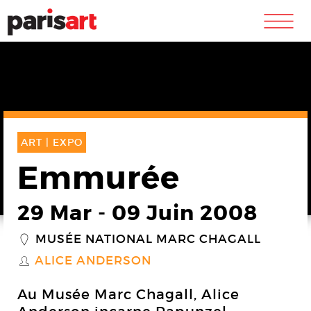
m
ART |
EXPO
Emmurée
29 Mar
-
09 Juin 2008
MUSÉE NATIONAL MARC CHAGALL
_
ALICE ANDERSON
S
Au Musée Marc Chagall, Alice