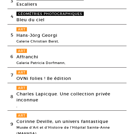
3
Escaliers
GÉOMÉTRIES PHOTOGRAPHIQUES
4
Bleu du ciel
ART
5
Hans-Jörg Georgi
Galerie Christian Berst,
ART
6
Affranchi
Galerie Patricia Dorfmann,
ART
7
OVNi folies ! 8e édition
ART
Charles Lapicque. Une collection privée
8
inconnue
,
ART
Corinne Deville, un univers fantastique
9
Musée d’Art et d’Histoire de l’Hôpital Sainte-Anne
(MAHHSA),