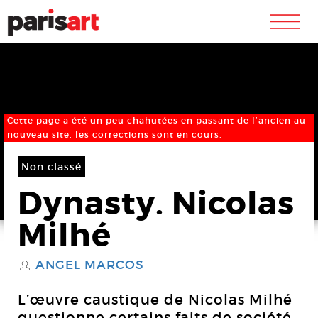
m
Cette page a été un peu chahutées en passant de l’ancien au
nouveau site, les corrections sont en cours.
Non classé
Dynasty. Nicolas
Milhé
ANGEL MARCOS
S
L’œuvre caustique de Nicolas Milhé
questionne certains faits de société,