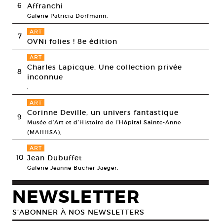
6
Affranchi
Galerie Patricia Dorfmann,
ART
7
OVNi folies ! 8e édition
ART
Charles Lapicque. Une collection privée
8
inconnue
,
ART
Corinne Deville, un univers fantastique
9
Musée d’Art et d’Histoire de l’Hôpital Sainte-Anne
(MAHHSA),
ART
10
Jean Dubuffet
Galerie Jeanne Bucher Jaeger,
NEWSLETTER
S’ABONNER À NOS NEWSLETTERS