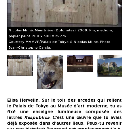
Nicolas Milhé, Meurtrière (Dolomites), 2009. Pin, medium,
papier peint. 200 x 300 x 25 cm
Courtesy MAMVP/Palais de Tokyo © Nicolas Milhé; Photo:
Jean-Christophe Garcia.
Nic
x 
Cou
Elisa Hervelin. Sur le toit des arcades qui relient
Jea
le Palais de Tokyo au Musée d’art moderne, tu as
fixé une enseigne lumineuse composée des
lettres
Respublica
. C’est une œuvre que tu avais
déjà exposée dans d’autres lieux. Peux-tu revenir