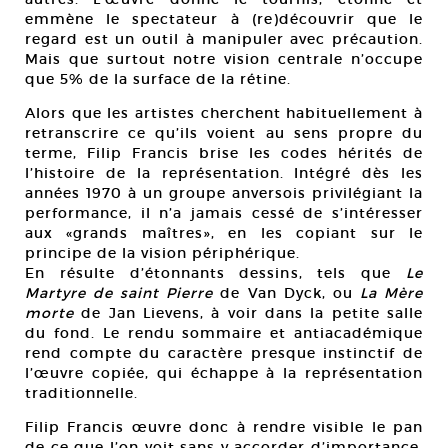
emmène le spectateur à (re)découvrir que le
regard est un outil à manipuler avec précaution.
Mais que surtout notre vision centrale n’occupe
que 5% de la surface de la rétine.
Alors que les artistes cherchent habituellement à
retranscrire ce qu’ils voient au sens propre du
terme, Filip Francis brise les codes hérités de
l’histoire de la représentation. Intégré dès les
années 1970 à un groupe anversois privilégiant la
performance, il n’a jamais cessé de s’intéresser
aux «grands maîtres», en les copiant sur le
principe de la vision périphérique.
En résulte d’étonnants dessins, tels que
Le
Martyre de saint Pierre
de Van Dyck, ou
La Mère
morte
de Jan Lievens, à voir dans la petite salle
du fond. Le rendu sommaire et antiacadémique
rend compte du caractère presque instinctif de
l’œuvre copiée, qui échappe à la représentation
traditionnelle.
Filip Francis œuvre donc à rendre visible le pan
de ce que l’on voit sans y accorder d’importance.