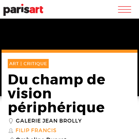
m
ART |
CRITIQUE
Du champ de
vision
périphérique
GALERIE JEAN BROLLY
_
FILIP FRANCIS
S