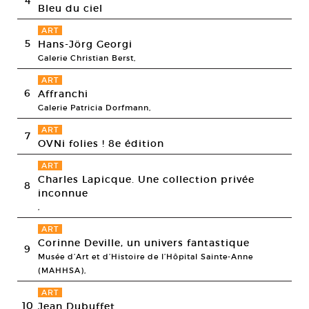
4
Bleu du ciel
ART
5
Hans-Jörg Georgi
Galerie Christian Berst,
ART
6
Affranchi
Galerie Patricia Dorfmann,
ART
7
OVNi folies ! 8e édition
ART
Charles Lapicque. Une collection privée
8
inconnue
,
ART
Corinne Deville, un univers fantastique
9
Musée d’Art et d’Histoire de l’Hôpital Sainte-Anne
(MAHHSA),
ART
10
Jean Dubuffet