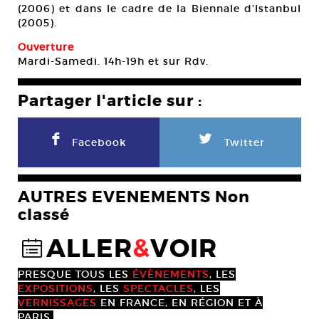
(2006) et dans le cadre de la Biennale d’Istanbul
(2005).
Ouverture
Mardi-Samedi. 14h-19h et sur Rdv.
Partager l'article sur :
F
L
Facebook
Twitter
AUTRES EVENEMENTS Non
classé
ALLER
&
VOIR
@
PRESQUE TOUS LES
ÉVÈNEMENTS
, LES
EXPOSITIONS
, LES
SPECTACLES
, LES
VERNISSAGES
EN FRANCE, EN RÉGION ET À
PARIS.