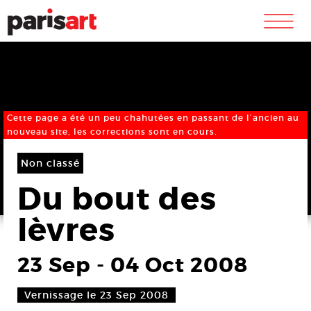
m
Cette page a été un peu chahutées en passant de l’ancien au
nouveau site, les corrections sont en cours.
Non classé
Du bout des
lèvres
23 Sep
-
04 Oct 2008
Vernissage le 23 Sep 2008